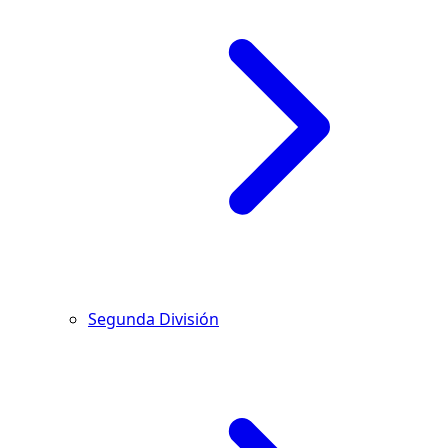
Segunda División