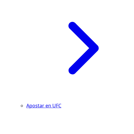
Apostar en UFC