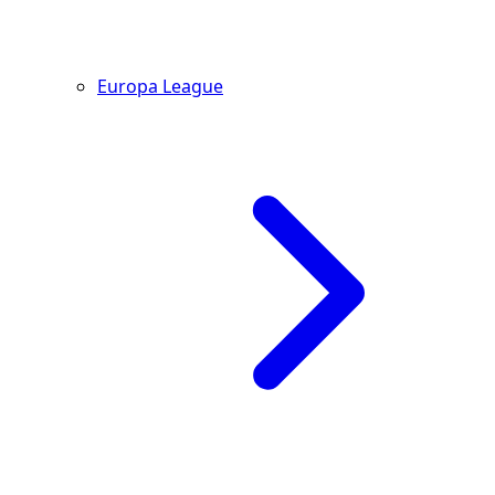
Europa League