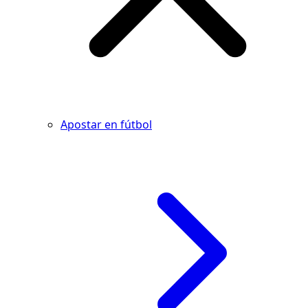
Apostar en fútbol