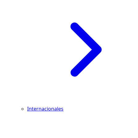
Internacionales