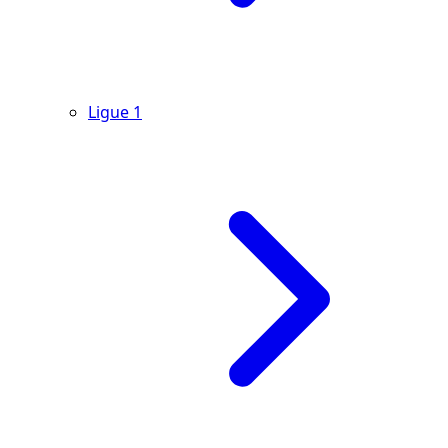
Ligue 1