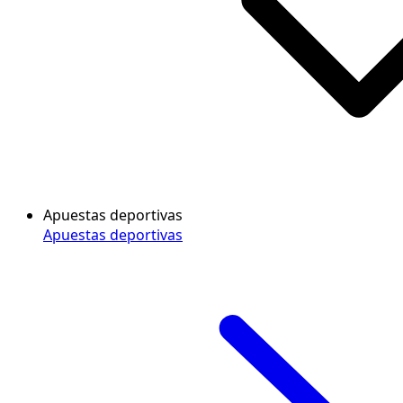
Apuestas deportivas
Apuestas deportivas