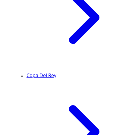
Copa Del Rey