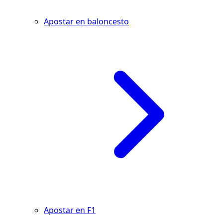
Apostar en baloncesto
Apostar en F1