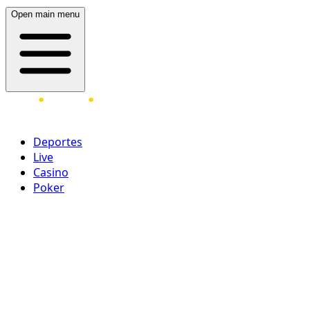
Open main menu
Deportes
Live
Casino
Poker
Acceder
¡Regístrate ahora!