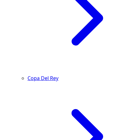
Copa Del Rey