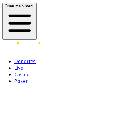
Open main menu
Deportes
Live
Casino
Poker
Acceder
¡Regístrate ahora!