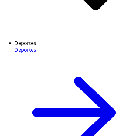
Deportes
Deportes