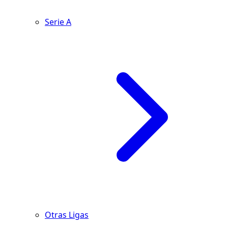
Serie A
Otras Ligas