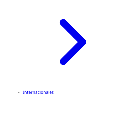
Internacionales