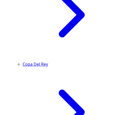
Copa Del Rey