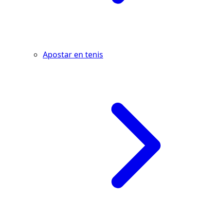
Apostar en tenis