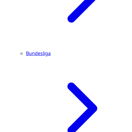
Bundesliga