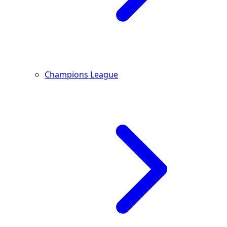
Champions League