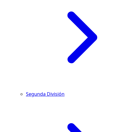
Segunda División