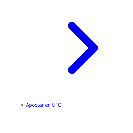
Apostar en UFC