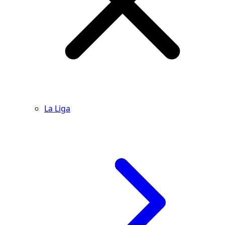
La Liga