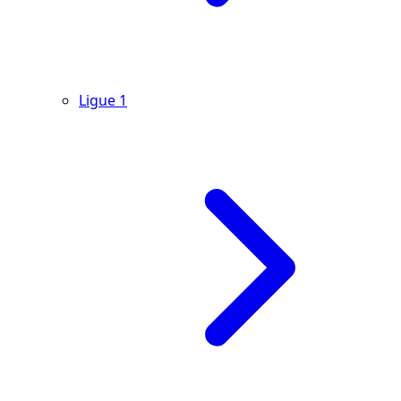
Ligue 1