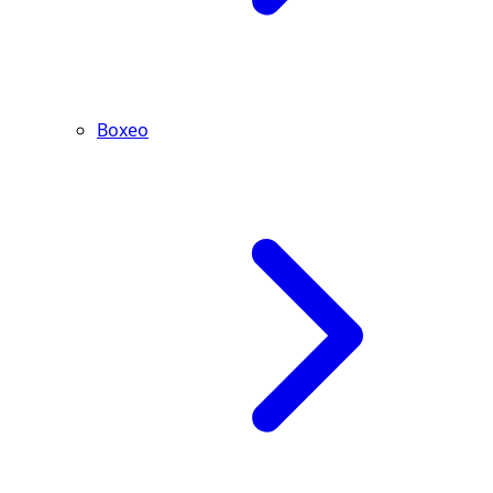
Boxeo