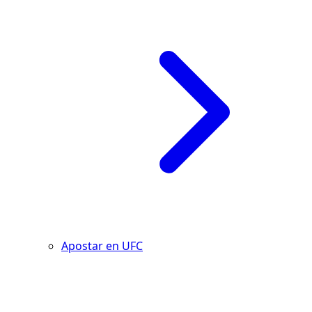
Apostar en UFC