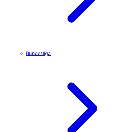
Bundesliga