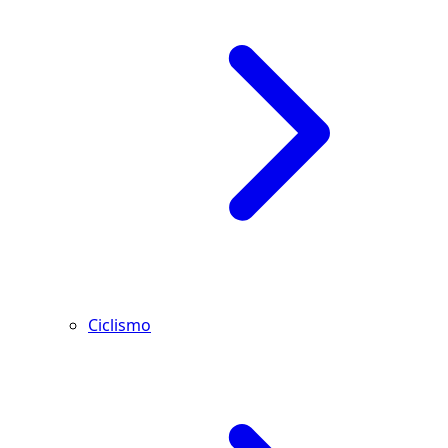
Ciclismo