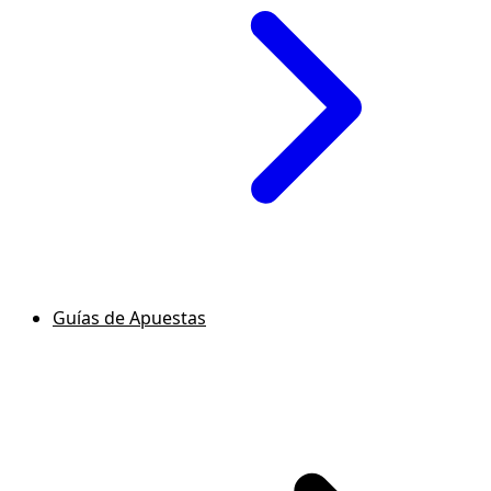
Guías de Apuestas