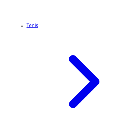
Tenis