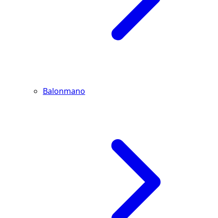
Balonmano