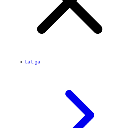
La Liga