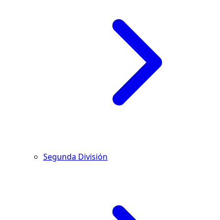
Segunda División