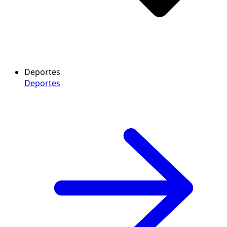
Deportes
Deportes