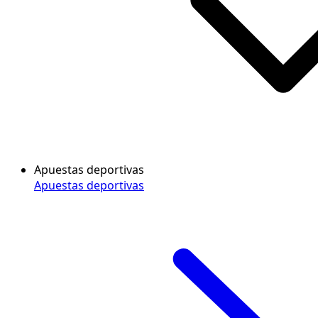
Apuestas deportivas
Apuestas deportivas