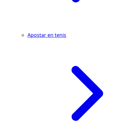
Apostar en tenis