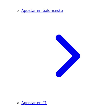
Apostar en baloncesto
Apostar en F1