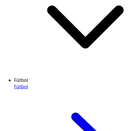
Fútbol
Fútbol