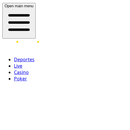
Open main menu
Deportes
Live
Casino
Poker
Acceder
¡Regístrate ahora!