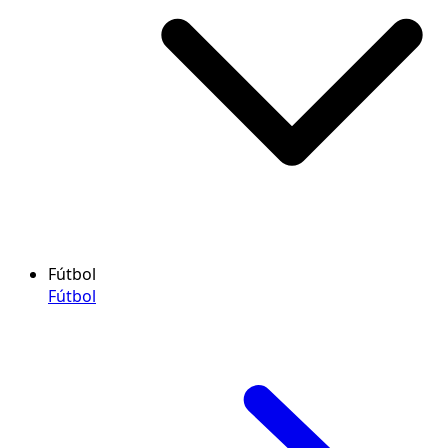
Fútbol
Fútbol