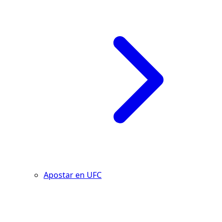
Apostar en UFC