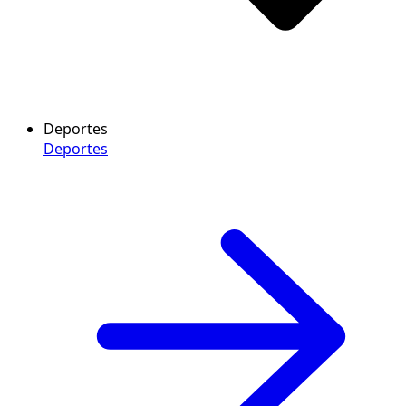
Deportes
Deportes