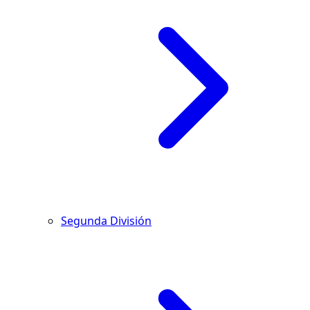
Segunda División