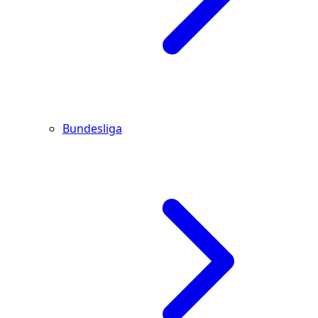
Bundesliga