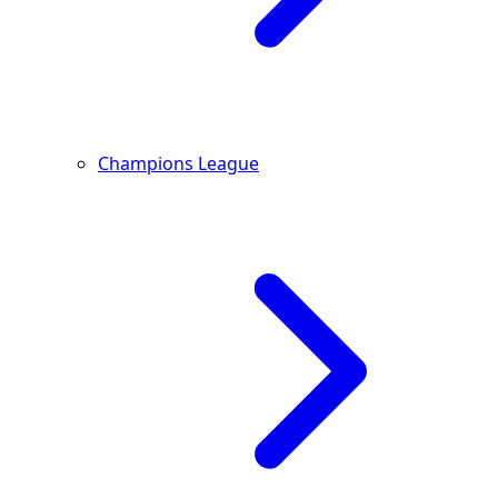
Champions League