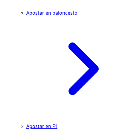
Apostar en baloncesto
Apostar en F1