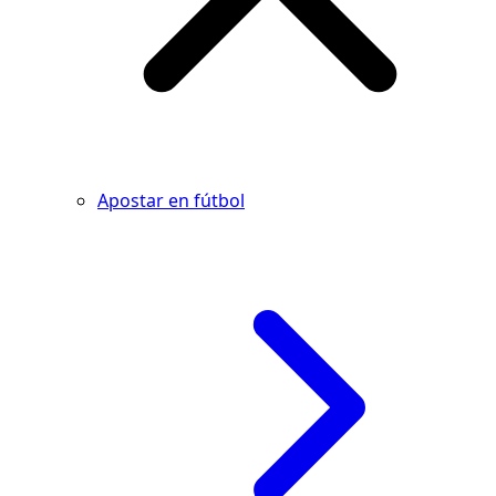
Apostar en fútbol