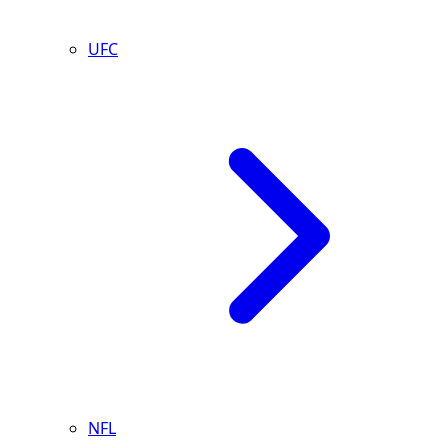
UFC
NFL