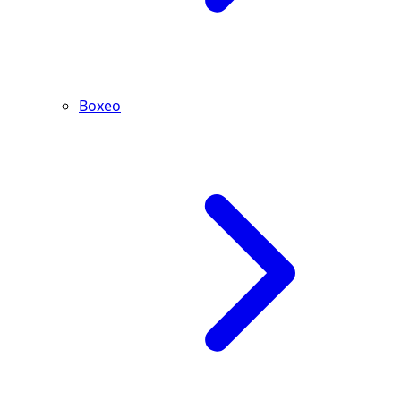
Boxeo