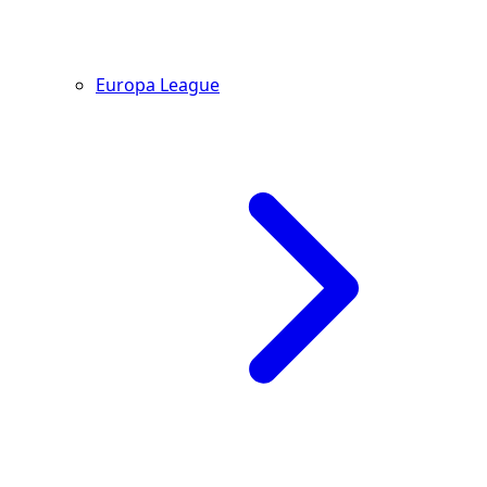
Europa League