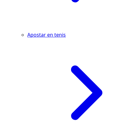
Apostar en tenis