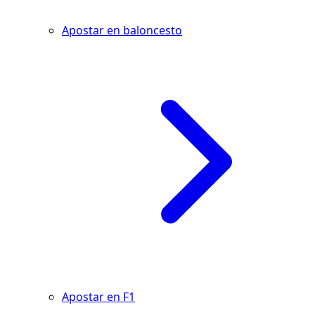
Apostar en baloncesto
Apostar en F1