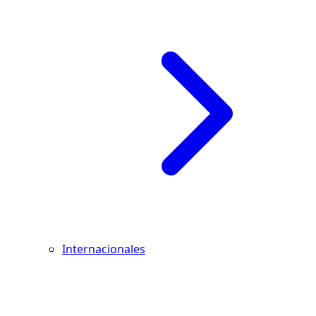
Internacionales