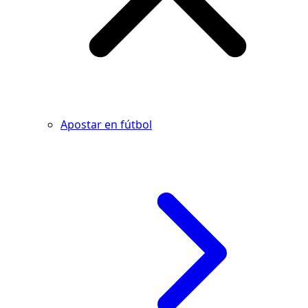
Apostar en fútbol