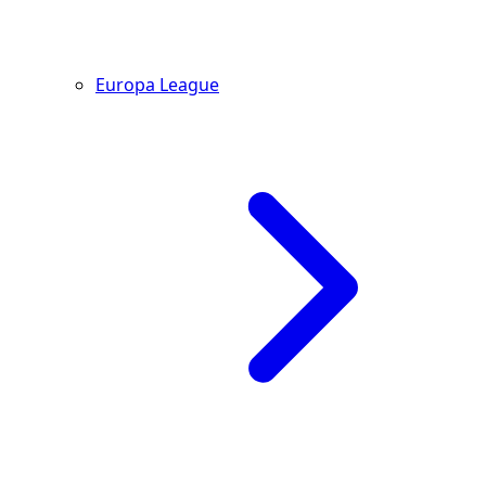
Europa League