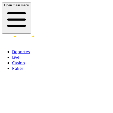
Open main menu
Deportes
Live
Casino
Poker
Acceder
¡Regístrate ahora!