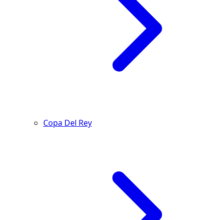
Copa Del Rey