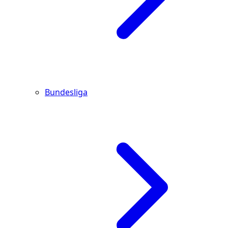
Bundesliga