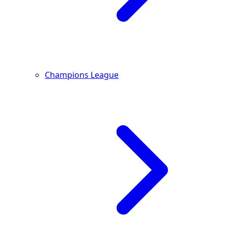
Champions League