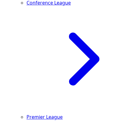
Conference League
Premier League