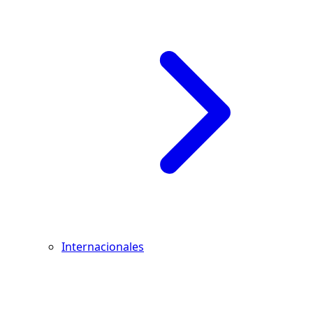
Internacionales