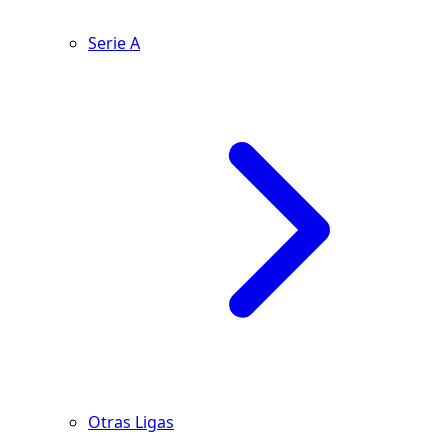
Serie A
Otras Ligas