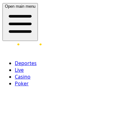
Open main menu
Deportes
Live
Casino
Poker
Acceder
¡Regístrate ahora!