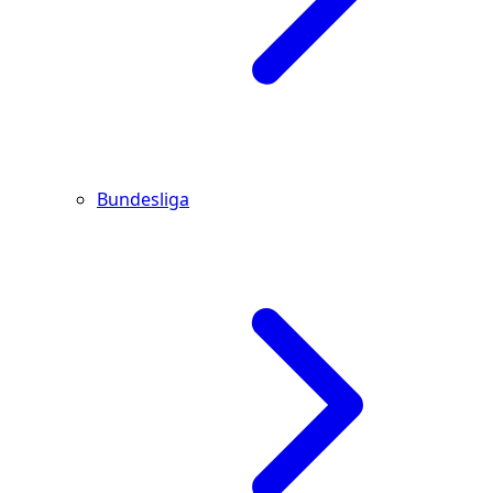
Bundesliga