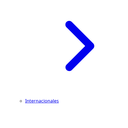
Internacionales