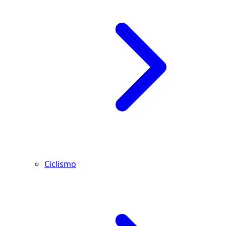
Ciclismo