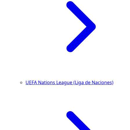
UEFA Nations League (Liga de Naciones)