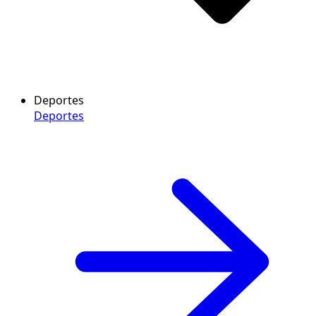
Deportes
Deportes