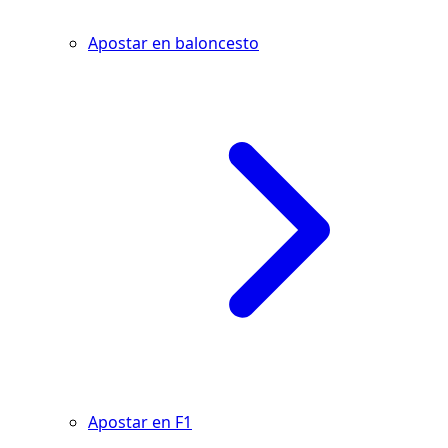
Apostar en baloncesto
Apostar en F1