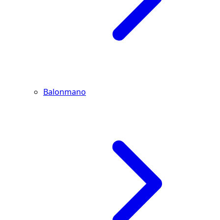
Balonmano