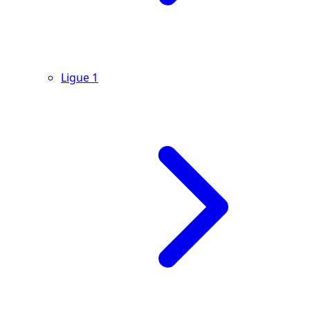
Ligue 1