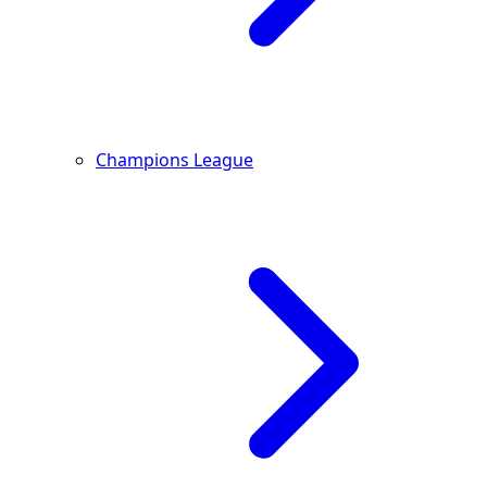
Champions League