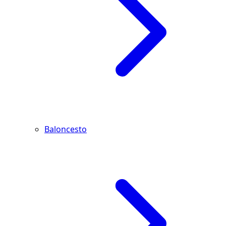
Baloncesto