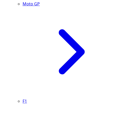
Moto GP
F1