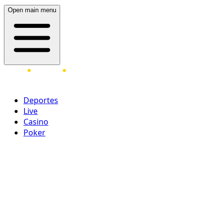
Open main menu
Deportes
Live
Casino
Poker
Acceder
¡Regístrate ahora!