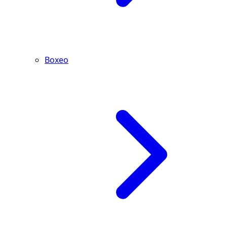
Boxeo