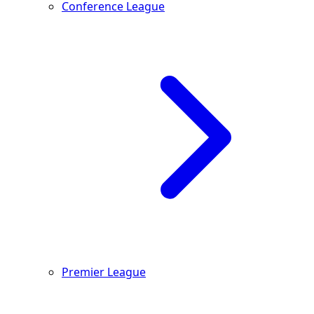
Conference League
Premier League