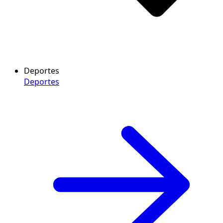
Deportes
Deportes