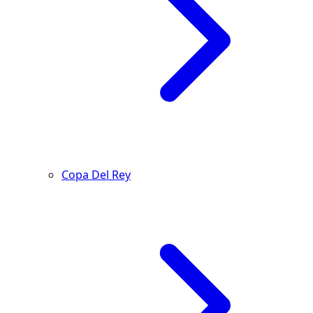
Copa Del Rey