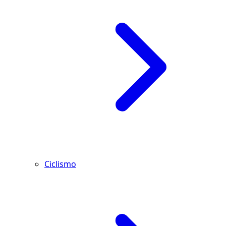
Ciclismo