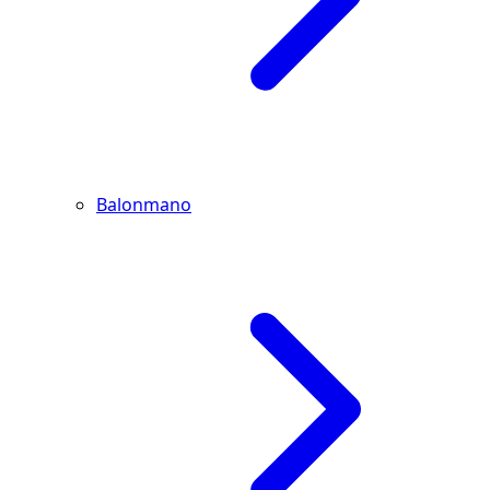
Balonmano