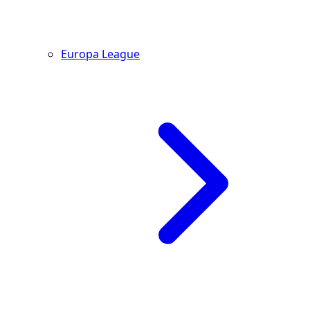
Europa League