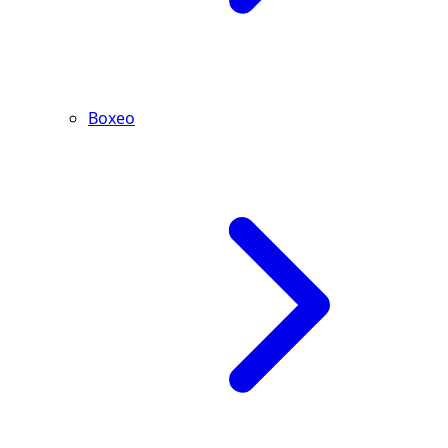
Boxeo