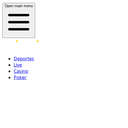
Open main menu
Deportes
Live
Casino
Poker
Acceder
¡Regístrate ahora!