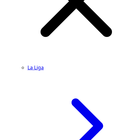
La Liga