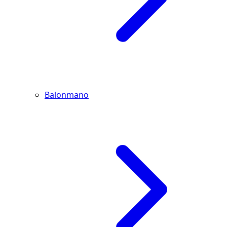
Balonmano