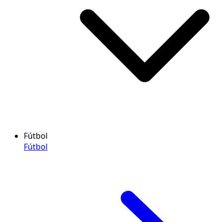
Fútbol
Fútbol