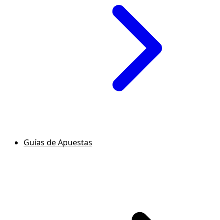
Guías de Apuestas