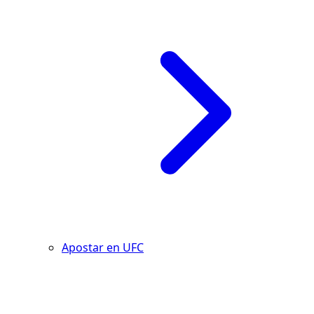
Apostar en UFC