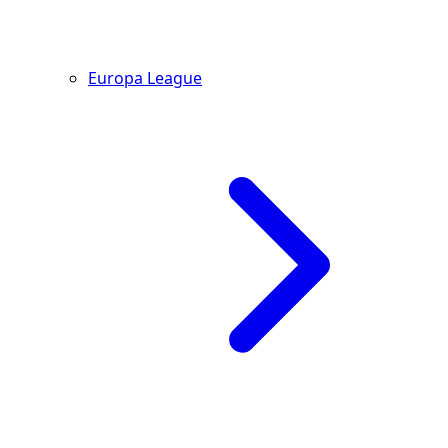
Europa League