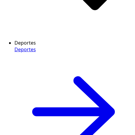
Deportes
Deportes