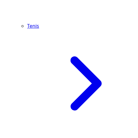
Tenis