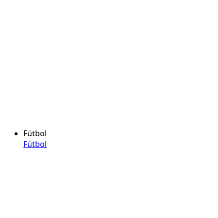
Fútbol
Fútbol