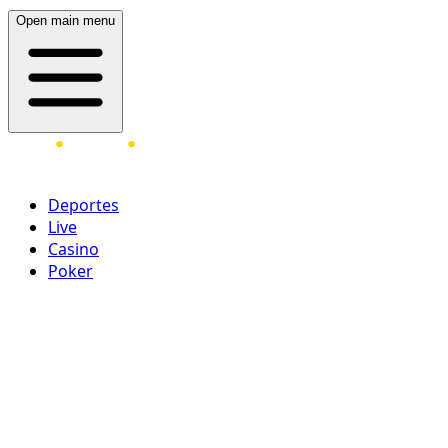
Open main menu
Deportes
Live
Casino
Poker
Acceder
¡Regístrate ahora!