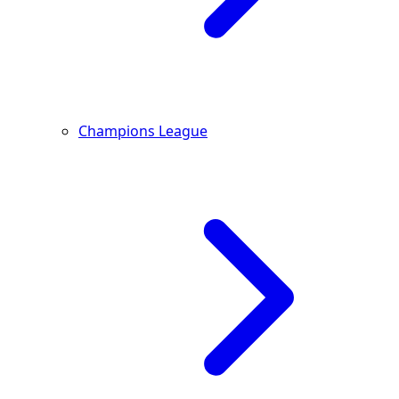
Champions League