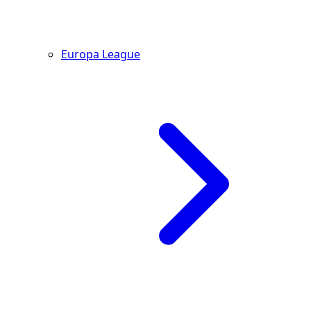
Europa League