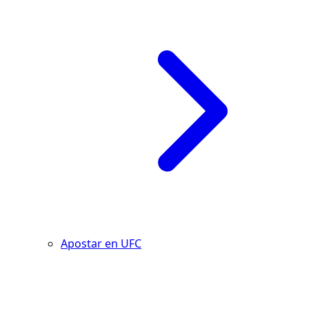
Apostar en UFC