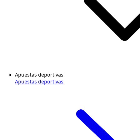
Apuestas deportivas
Apuestas deportivas