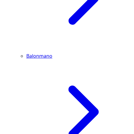
Balonmano