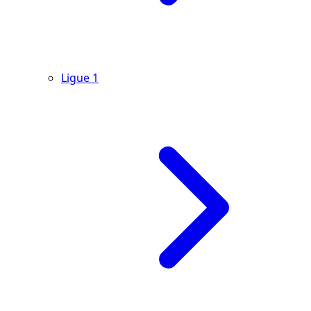
Ligue 1