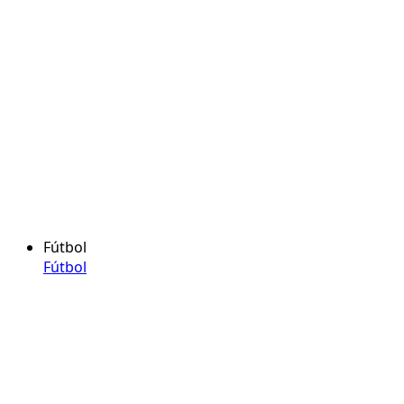
Fútbol
Fútbol