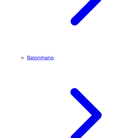
Balonmano