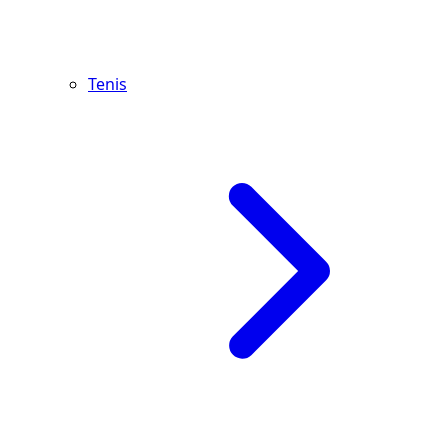
Tenis