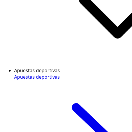
Apuestas deportivas
Apuestas deportivas