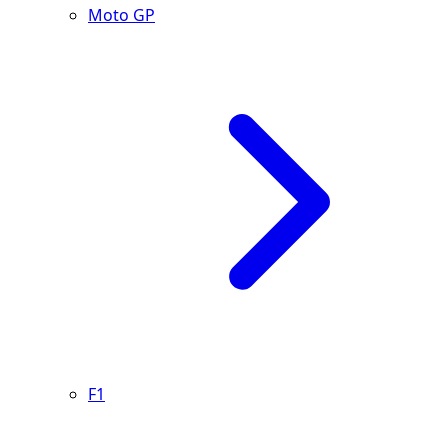
Moto GP
F1