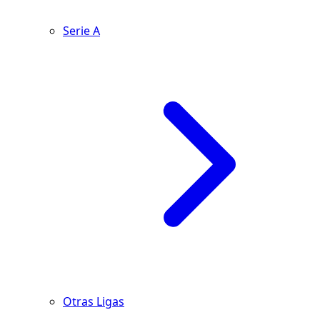
Serie A
Otras Ligas