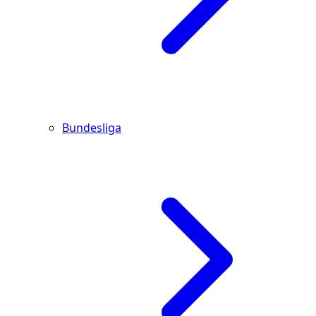
Bundesliga