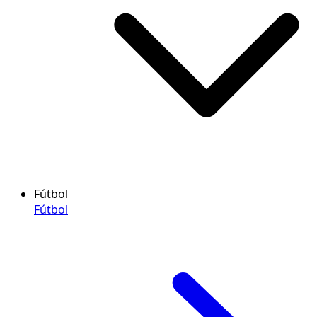
Fútbol
Fútbol