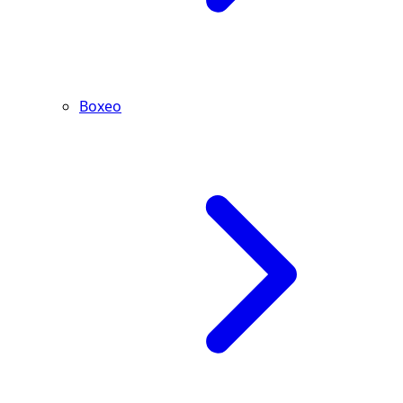
Boxeo