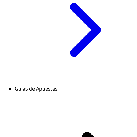
Guías de Apuestas