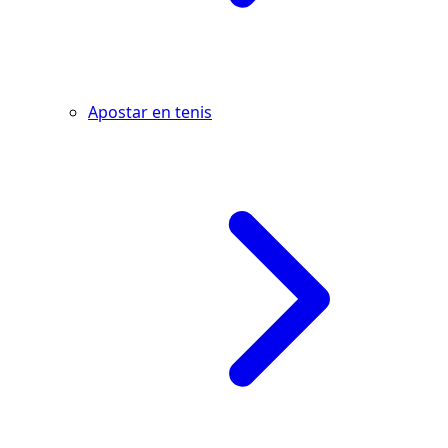
Apostar en tenis