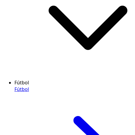
Fútbol
Fútbol