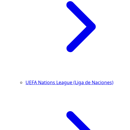
UEFA Nations League (Liga de Naciones)