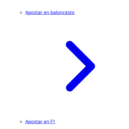
Apostar en baloncesto
Apostar en F1