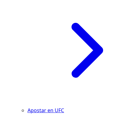
Apostar en UFC