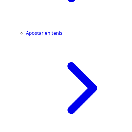
Apostar en tenis