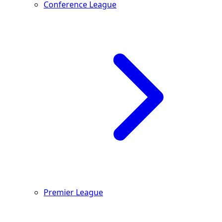
Conference League
Premier League