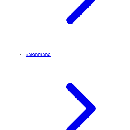
Balonmano