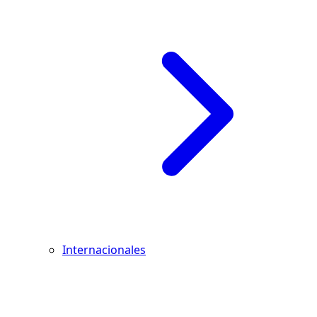
Internacionales