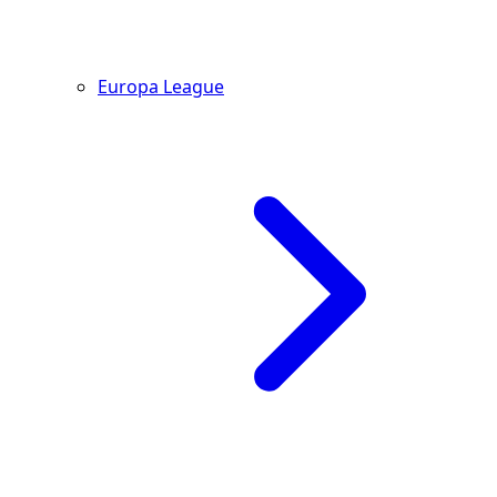
Europa League