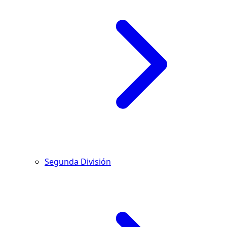
Segunda División