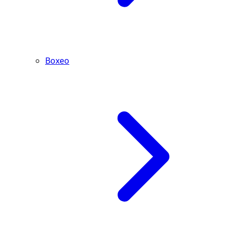
Boxeo