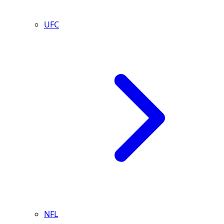
UFC
NFL