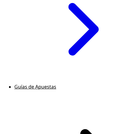
Guías de Apuestas