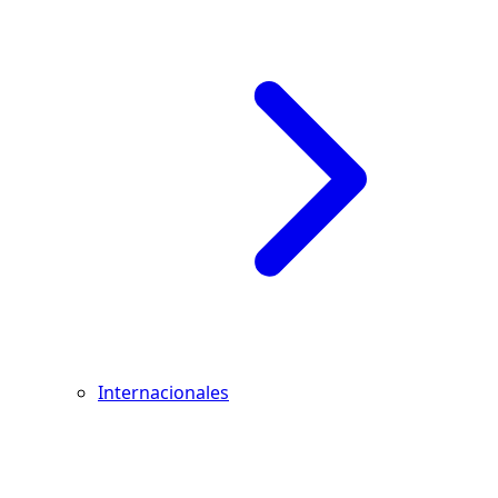
Internacionales