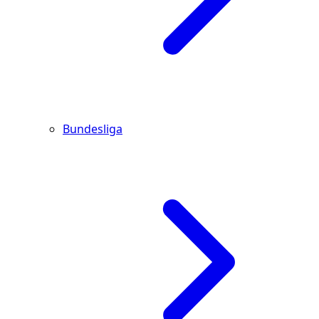
Bundesliga