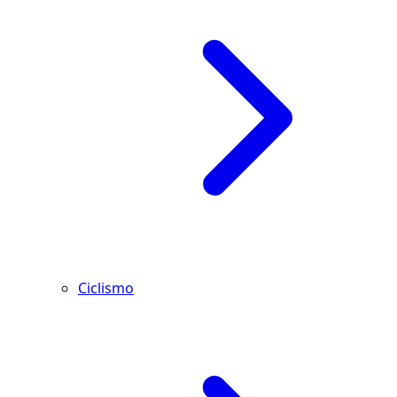
Ciclismo