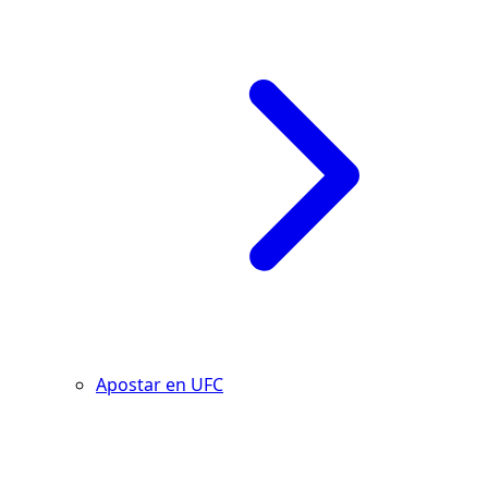
Apostar en UFC