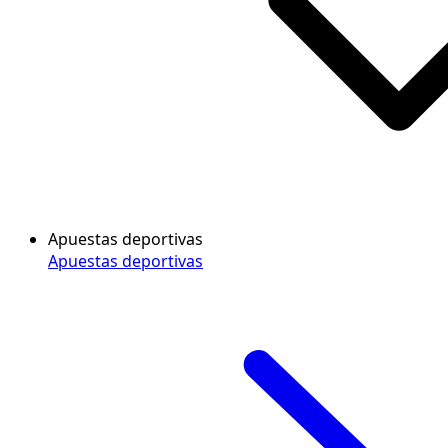
Apuestas deportivas
Apuestas deportivas