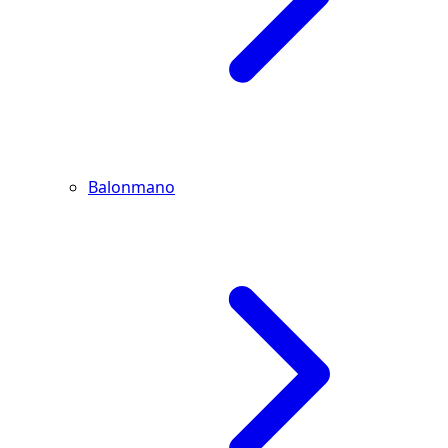
Balonmano