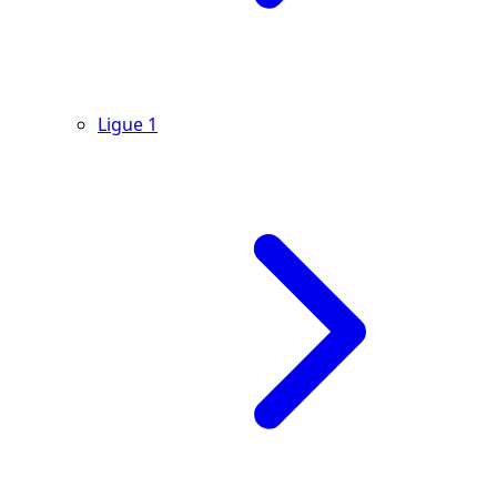
Ligue 1