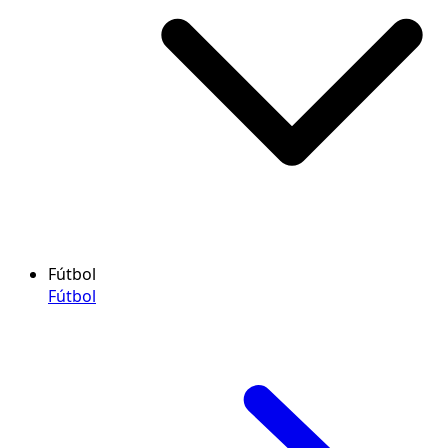
Fútbol
Fútbol