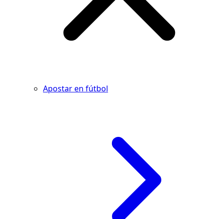
Apostar en fútbol