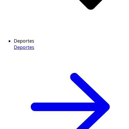
Deportes
Deportes