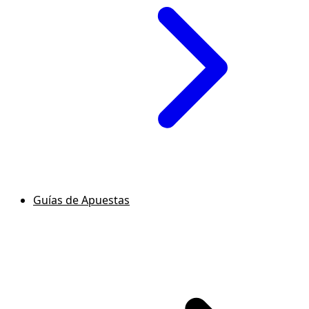
Guías de Apuestas