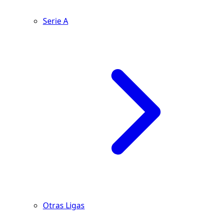
Serie A
Otras Ligas