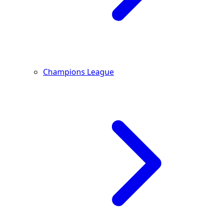
Champions League