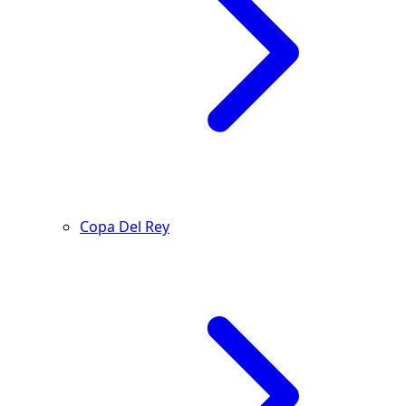
Copa Del Rey