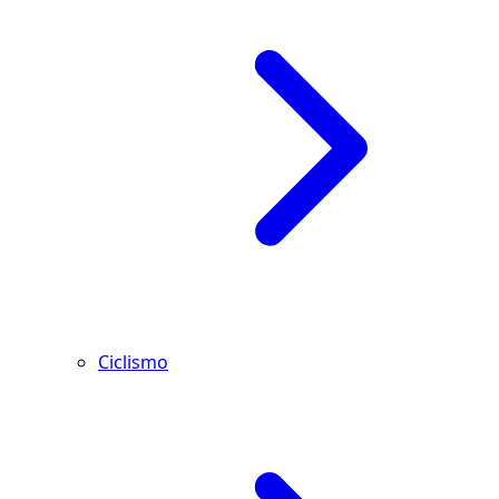
Ciclismo