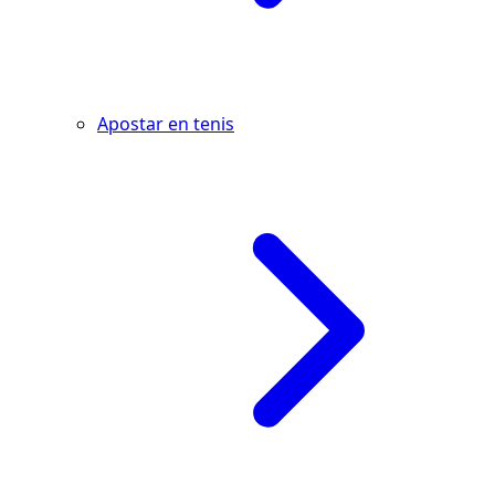
Apostar en tenis