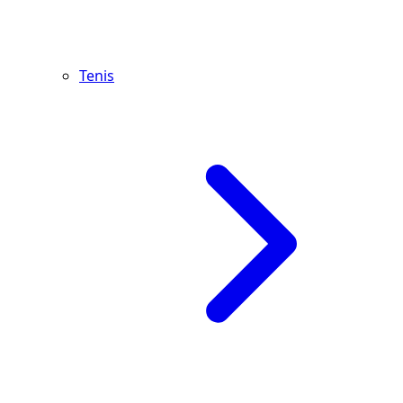
Tenis