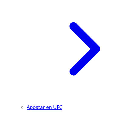
Apostar en UFC