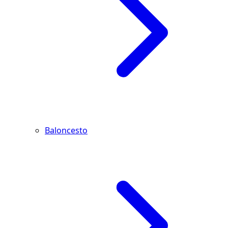
Baloncesto