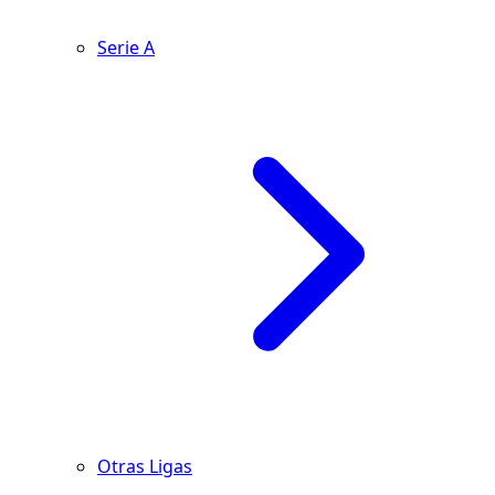
Serie A
Otras Ligas