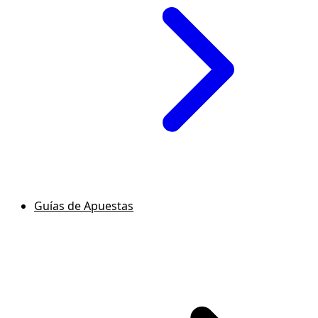
Guías de Apuestas