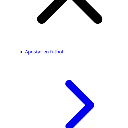
Apostar en fútbol