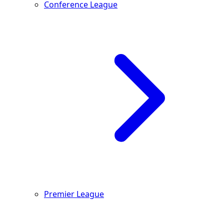
Conference League
Premier League