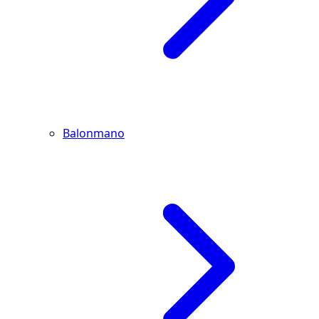
Balonmano