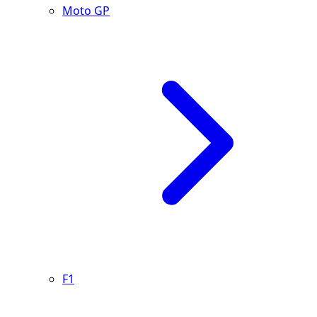
Moto GP
F1