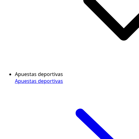
Apuestas deportivas
Apuestas deportivas