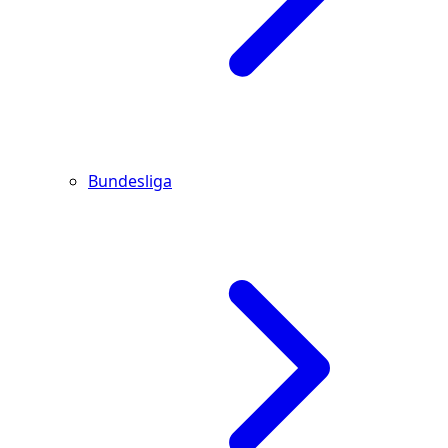
Bundesliga