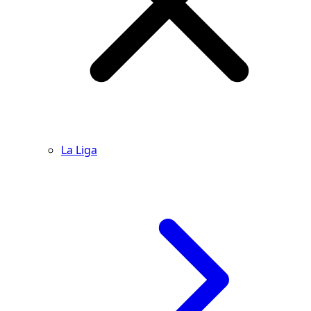
La Liga