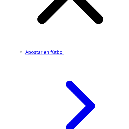
Apostar en fútbol