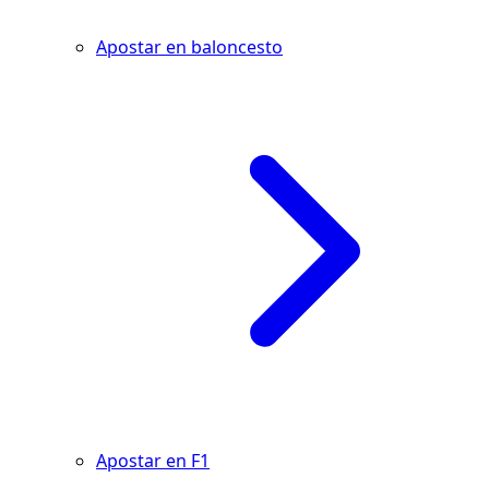
Apostar en baloncesto
Apostar en F1