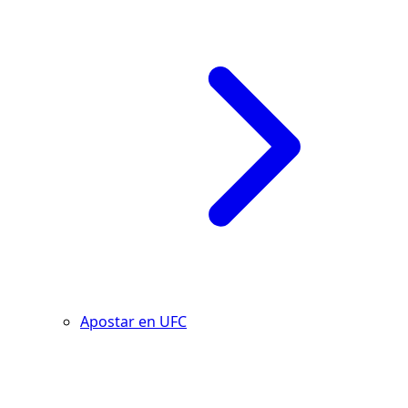
Apostar en UFC