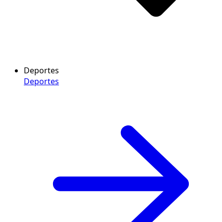
Deportes
Deportes