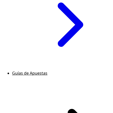
Guías de Apuestas