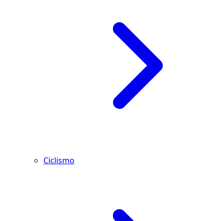
Ciclismo