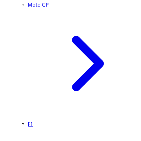
Moto GP
F1