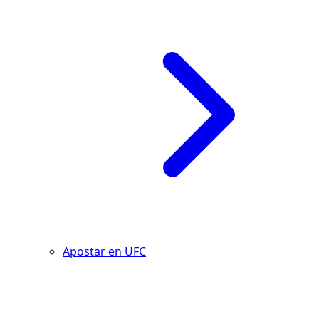
Apostar en UFC