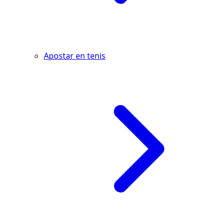
Apostar en tenis