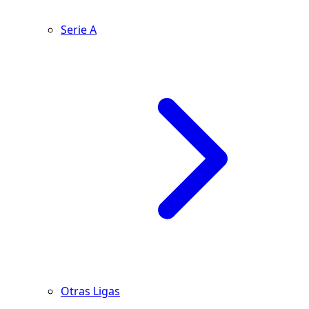
Serie A
Otras Ligas