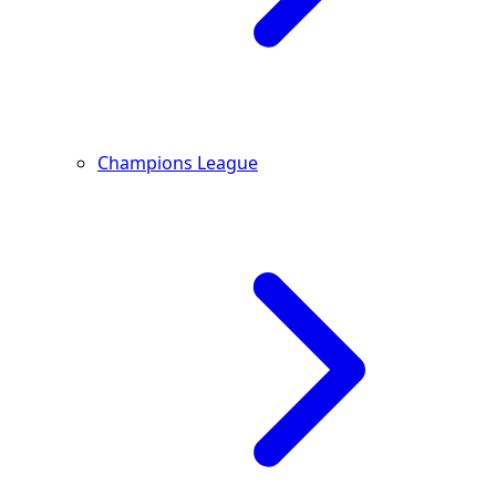
Champions League