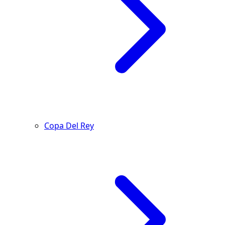
Copa Del Rey