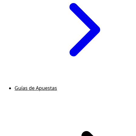
Guías de Apuestas