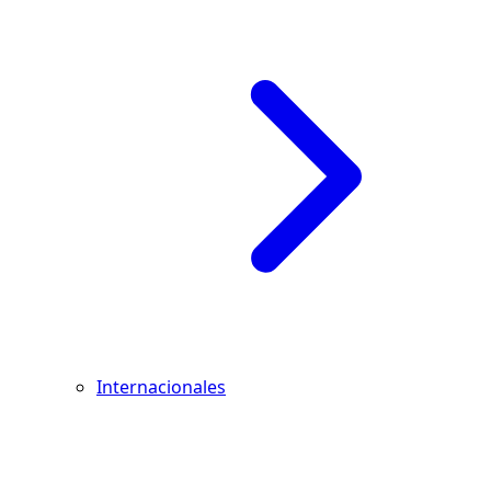
Internacionales