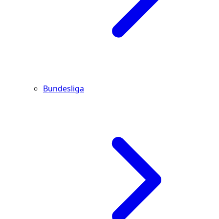
Bundesliga