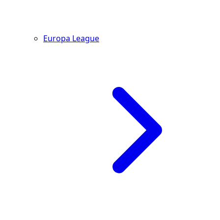
Europa League