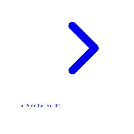
Apostar en UFC