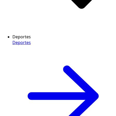
Deportes
Deportes