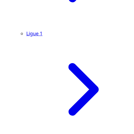
Ligue 1