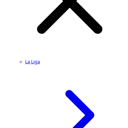
La Liga