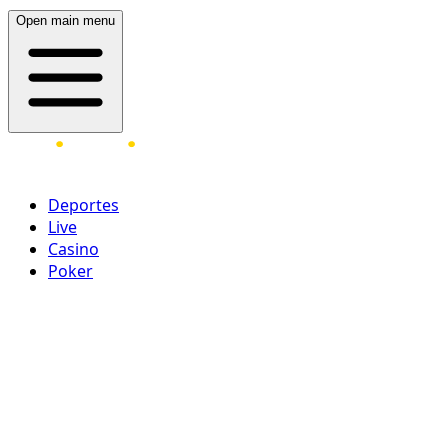
Open main menu
Deportes
Live
Casino
Poker
Acceder
¡Regístrate ahora!