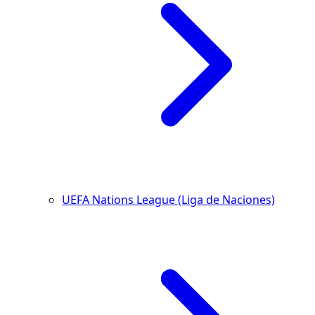
UEFA Nations League (Liga de Naciones)