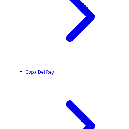
Copa Del Rey