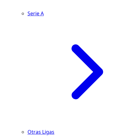
Serie A
Otras Ligas