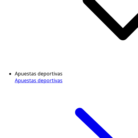
Apuestas deportivas
Apuestas deportivas