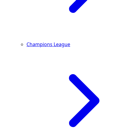
Champions League