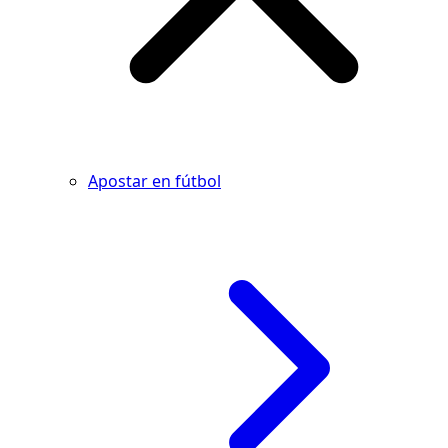
Apostar en fútbol