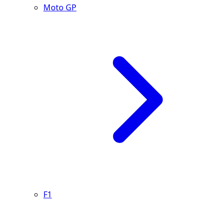
Moto GP
F1