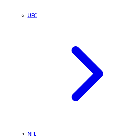
UFC
NFL