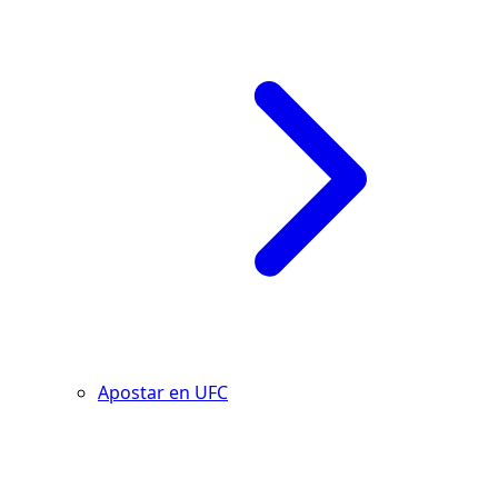
Apostar en UFC