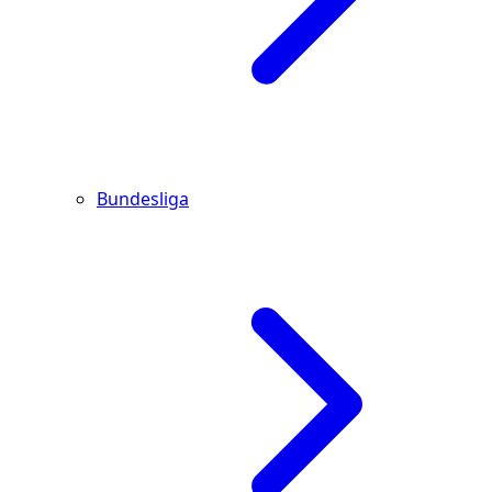
Bundesliga