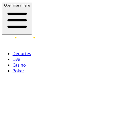
Open main menu
Deportes
Live
Casino
Poker
Acceder
¡Regístrate ahora!