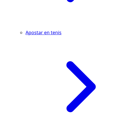
Apostar en tenis