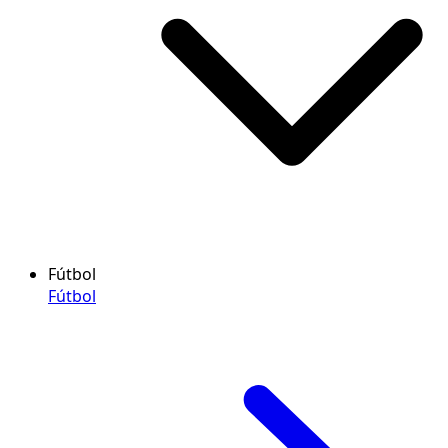
Fútbol
Fútbol