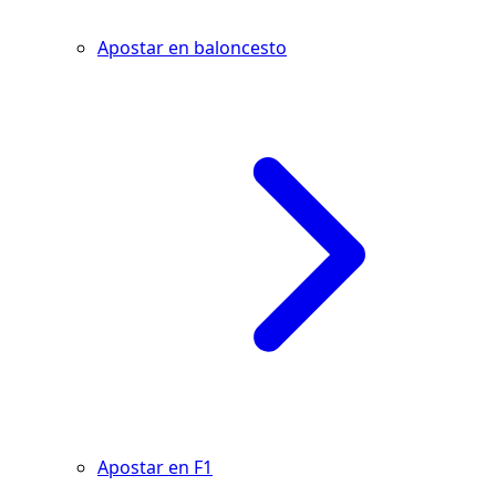
Apostar en baloncesto
Apostar en F1