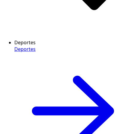
Deportes
Deportes