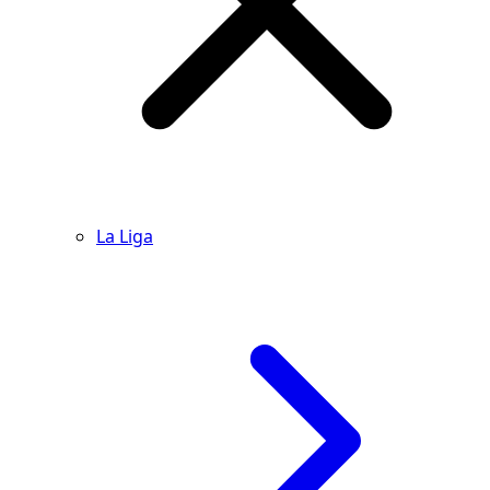
La Liga