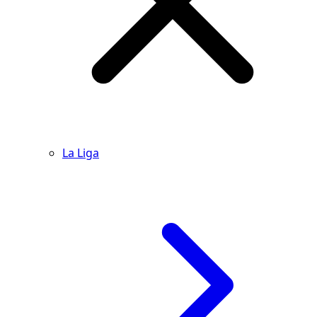
La Liga