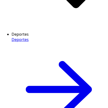
Deportes
Deportes