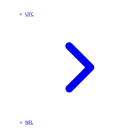
UFC
NFL