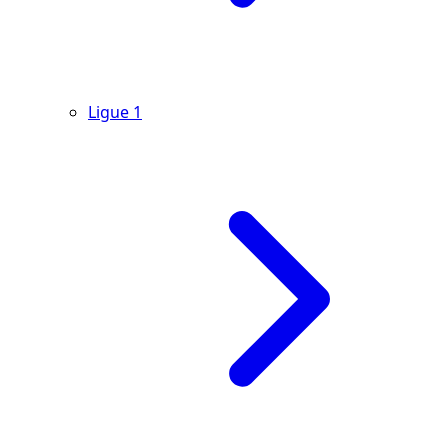
Ligue 1