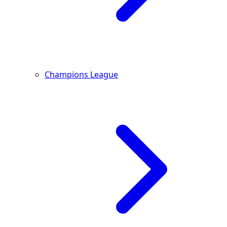
Champions League