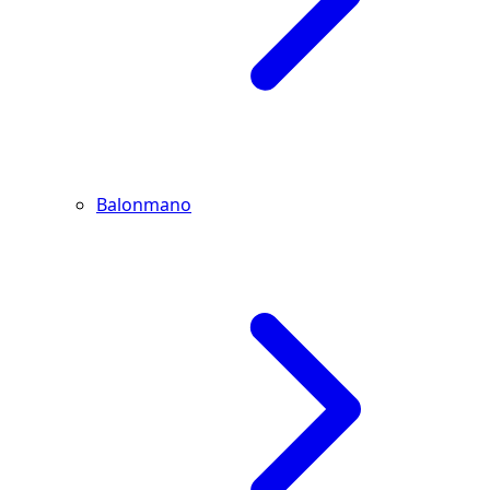
Balonmano