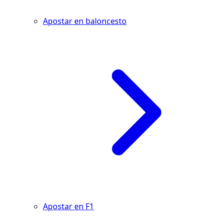
Apostar en baloncesto
Apostar en F1