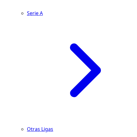
Serie A
Otras Ligas