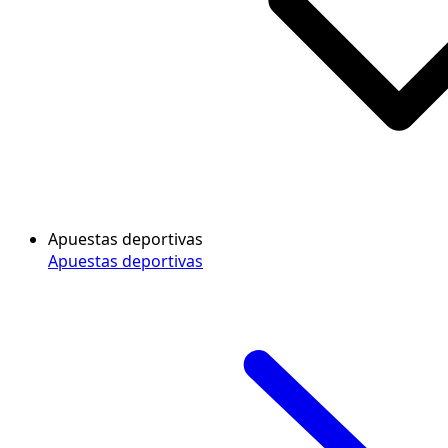
Apuestas deportivas
Apuestas deportivas