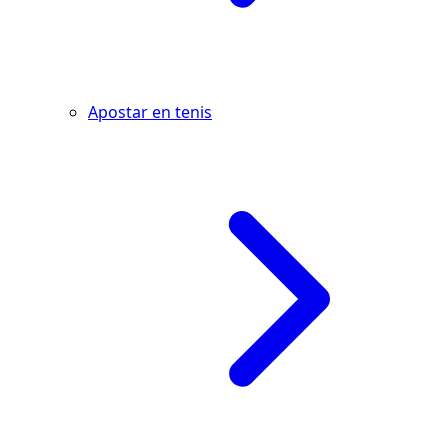
Apostar en tenis