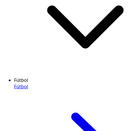
Fútbol
Fútbol