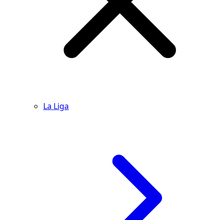
La Liga