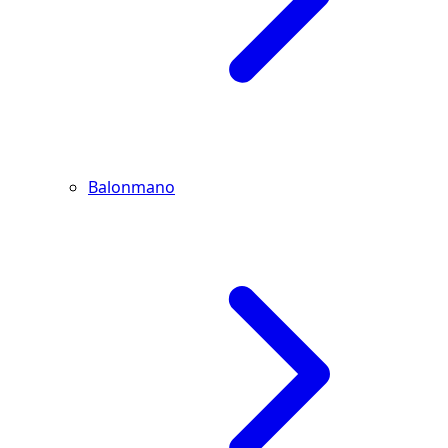
Balonmano