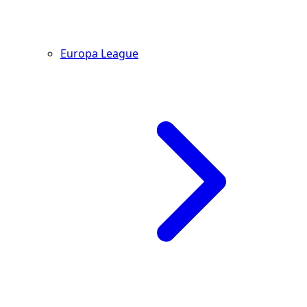
Europa League