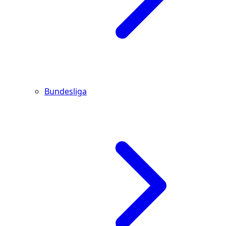
Bundesliga