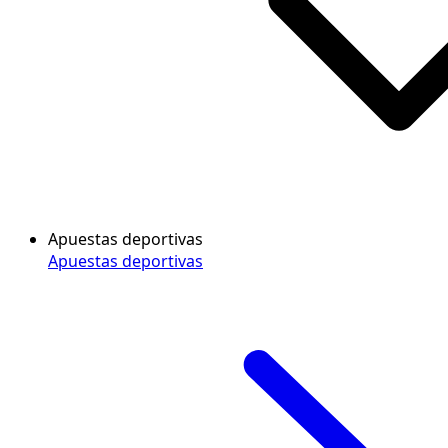
Apuestas deportivas
Apuestas deportivas