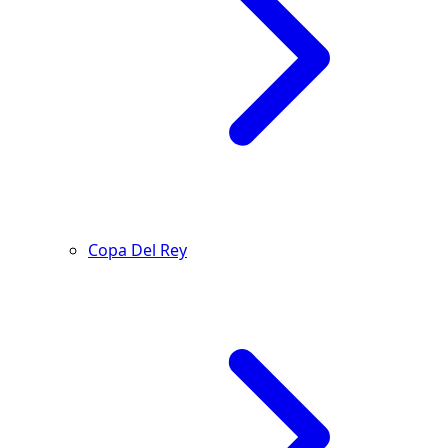
Copa Del Rey