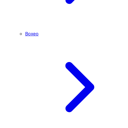
Boxeo