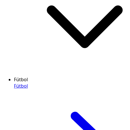
Fútbol
Fútbol