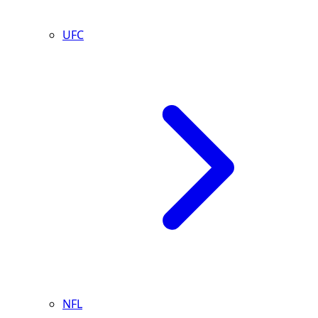
UFC
NFL