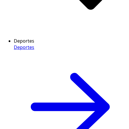
Deportes
Deportes