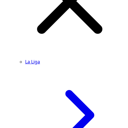
La Liga