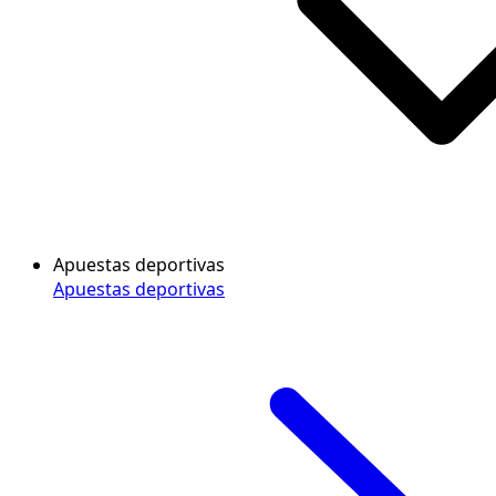
Apuestas deportivas
Apuestas deportivas