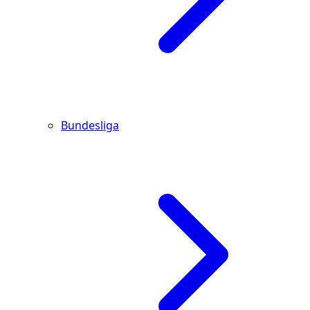
Bundesliga