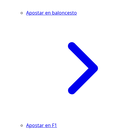
Apostar en baloncesto
Apostar en F1