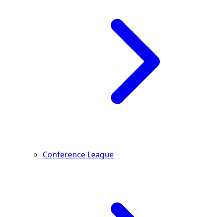
Conference League