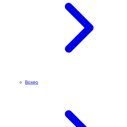
Boxeo