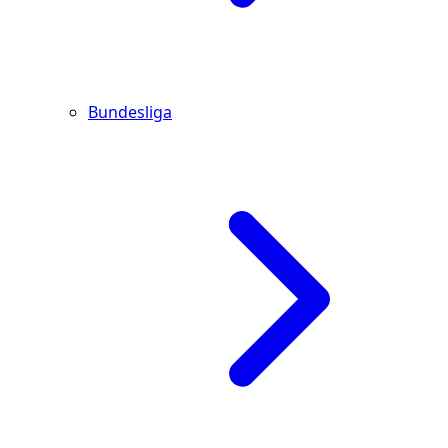
Bundesliga