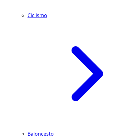
Ciclismo
Baloncesto