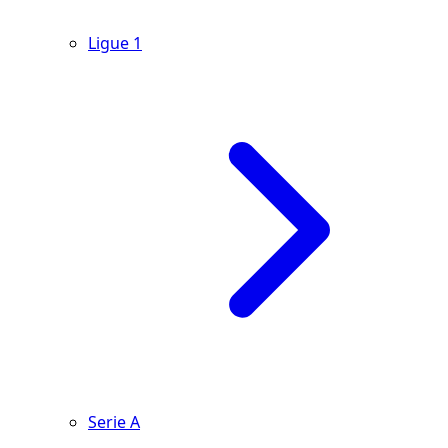
Ligue 1
Serie A