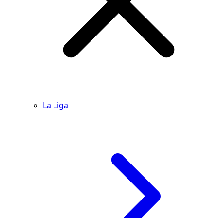
La Liga