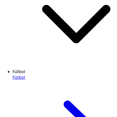
Fútbol
Fútbol