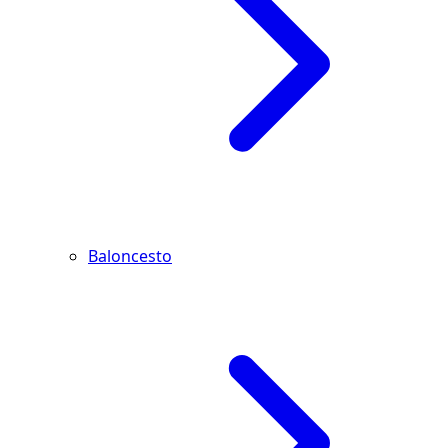
Baloncesto