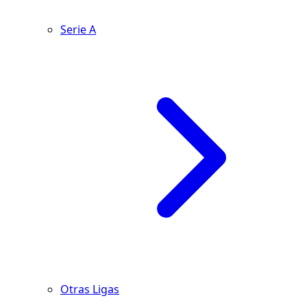
Serie A
Otras Ligas