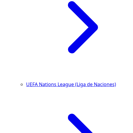
UEFA Nations League (Liga de Naciones)