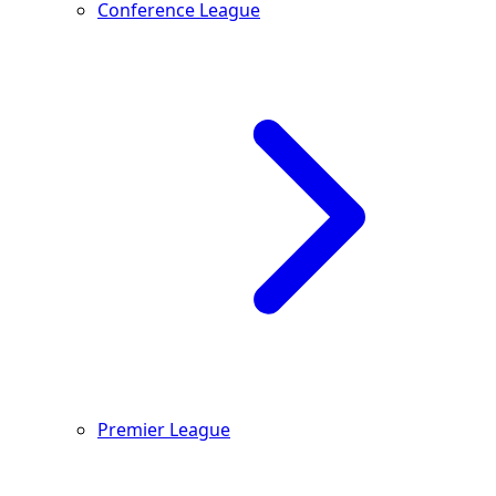
Conference League
Premier League