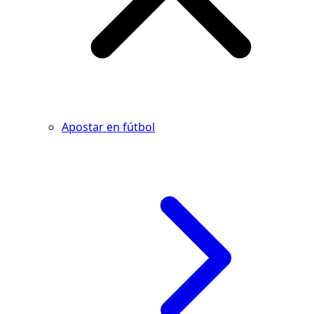
Apostar en fútbol