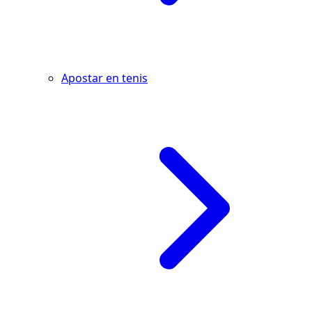
Apostar en tenis