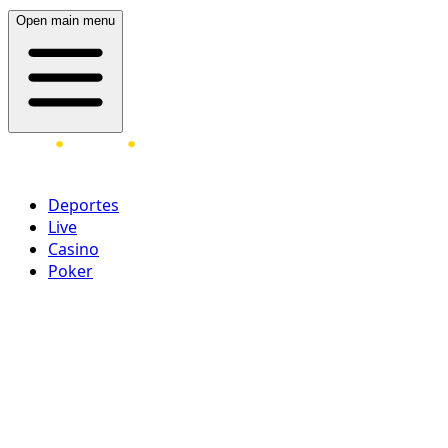
Open main menu
Deportes
Live
Casino
Poker
Acceder
¡Regístrate ahora!