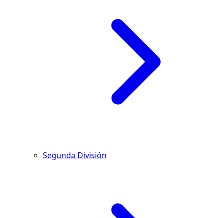
Segunda División