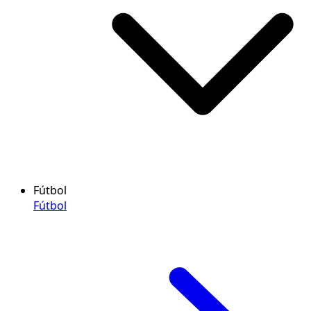
Fútbol
Fútbol