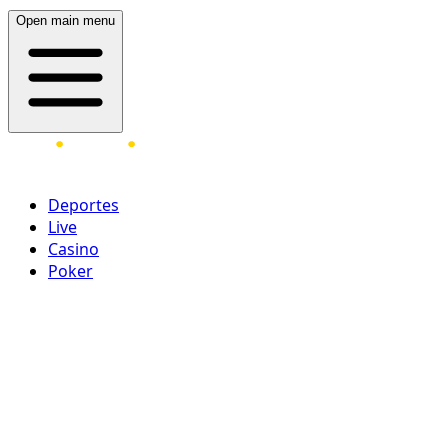
Open main menu
Deportes
Live
Casino
Poker
Acceder
¡Regístrate ahora!