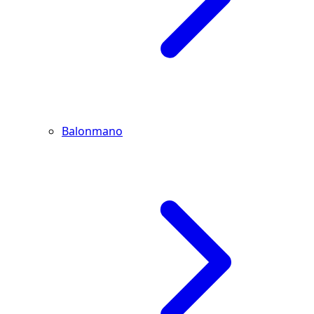
Balonmano