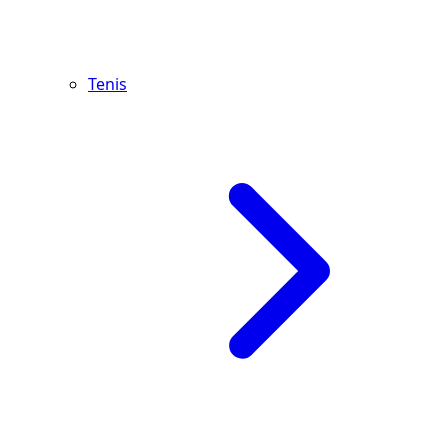
Tenis