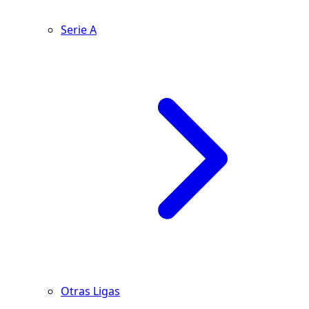
Serie A
Otras Ligas