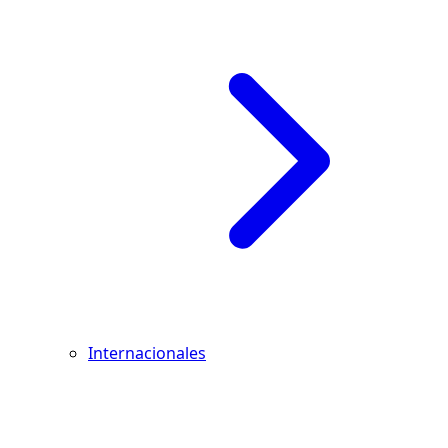
Internacionales