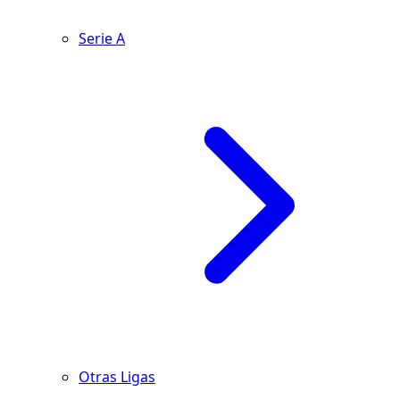
Serie A
Otras Ligas