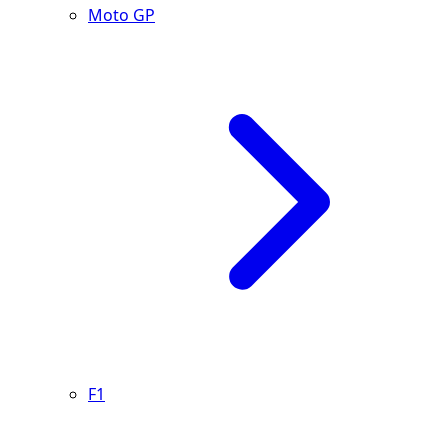
Moto GP
F1