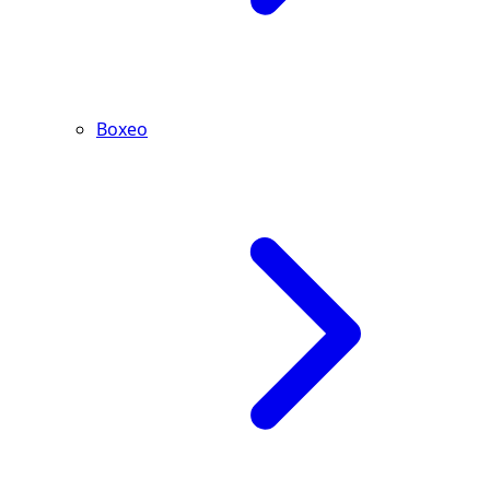
Boxeo