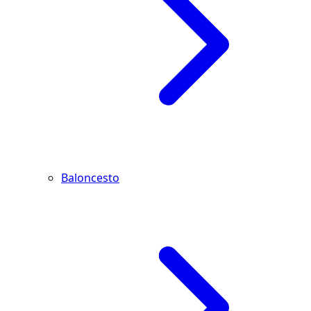
Baloncesto