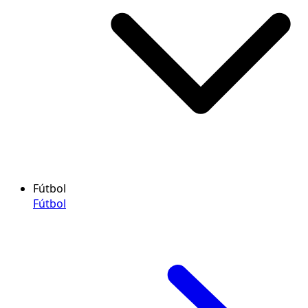
Fútbol
Fútbol