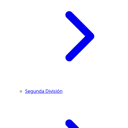
Segunda División