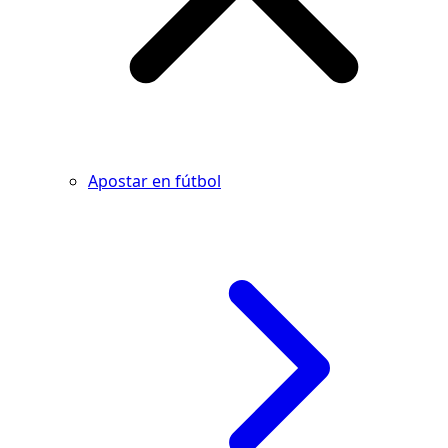
Apostar en fútbol