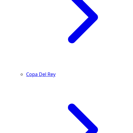
Copa Del Rey