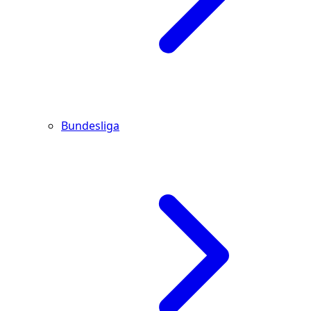
Bundesliga