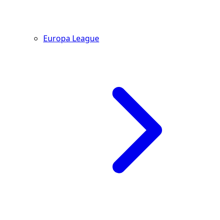
Europa League