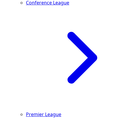
Conference League
Premier League