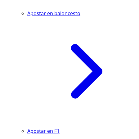
Apostar en baloncesto
Apostar en F1