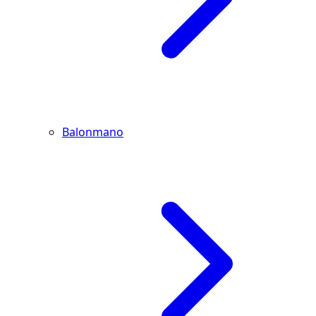
Balonmano