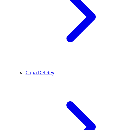
Copa Del Rey