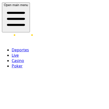
Open main menu
Deportes
Live
Casino
Poker
Acceder
¡Regístrate ahora!