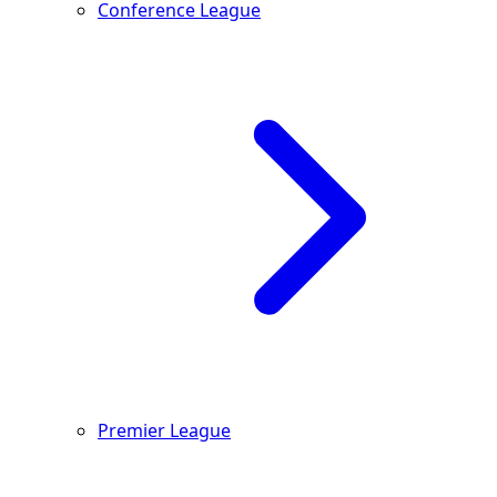
Conference League
Premier League