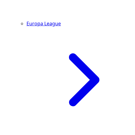
Europa League