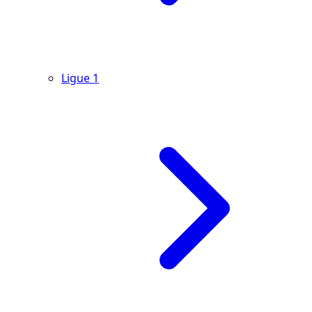
Ligue 1