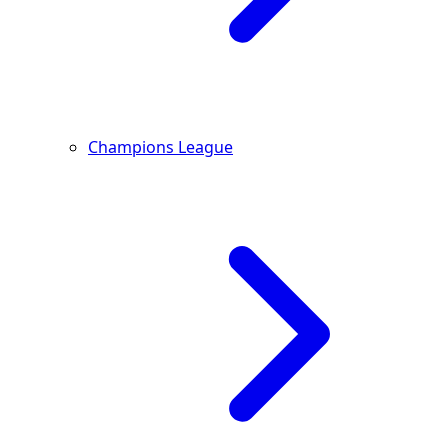
Champions League