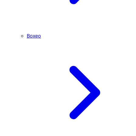
Boxeo