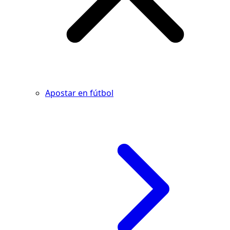
Apostar en fútbol