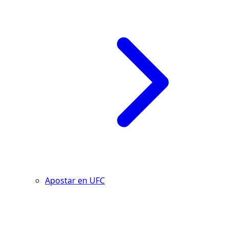
Apostar en UFC