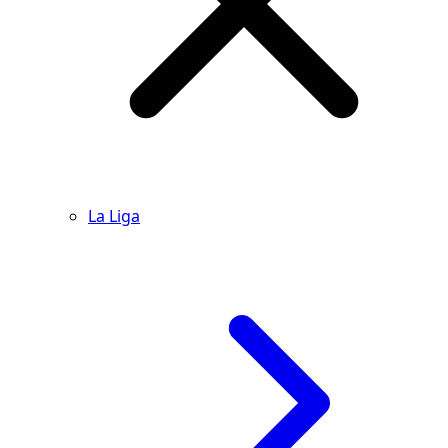
La Liga