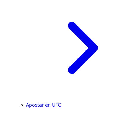
Apostar en UFC