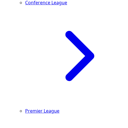
Conference League
Premier League