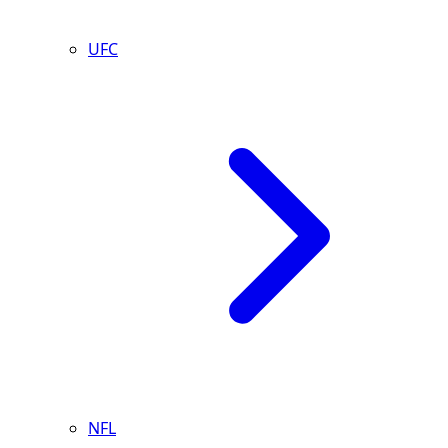
UFC
NFL