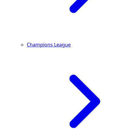
Champions League