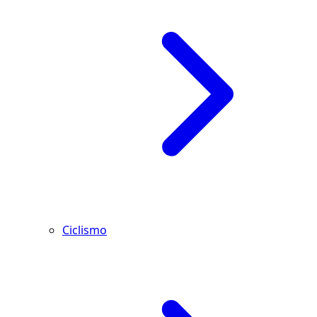
Ciclismo