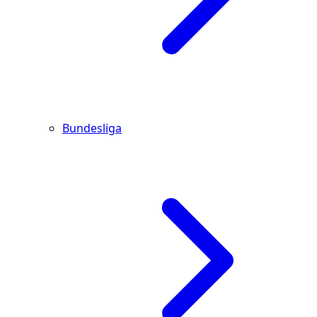
Bundesliga