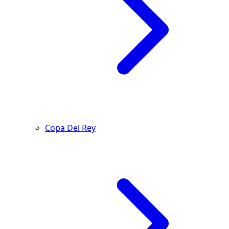
Copa Del Rey