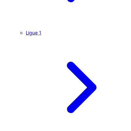
Ligue 1