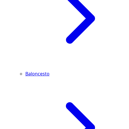
Baloncesto