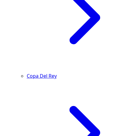
Copa Del Rey