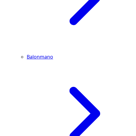
Balonmano