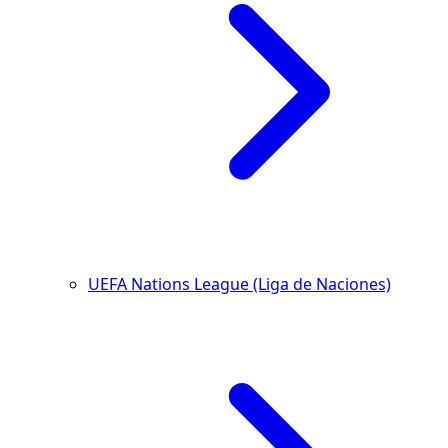
UEFA Nations League (Liga de Naciones)