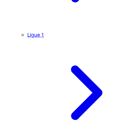
Ligue 1