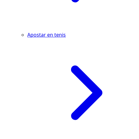
Apostar en tenis