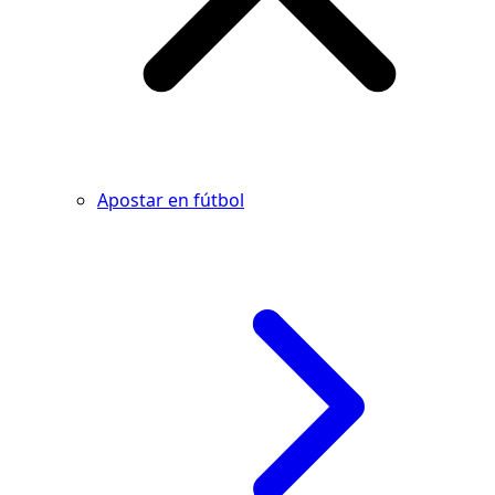
Apostar en fútbol