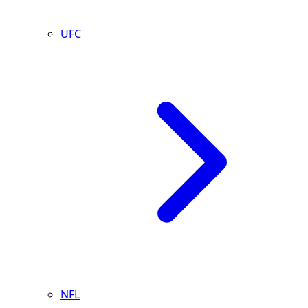
UFC
NFL