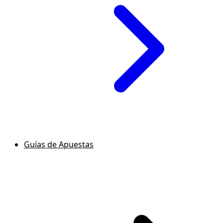
Guías de Apuestas