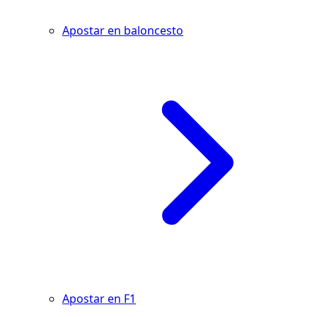
Apostar en baloncesto
Apostar en F1