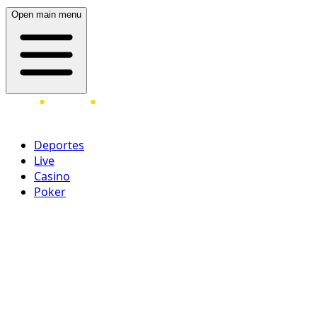
Open main menu
Deportes
Live
Casino
Poker
Acceder
¡Regístrate ahora!