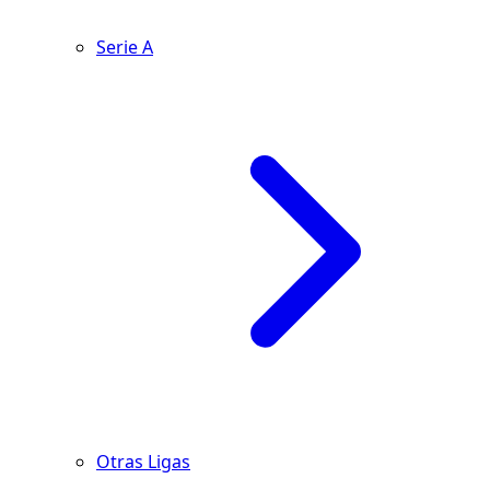
Serie A
Otras Ligas