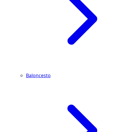
Baloncesto