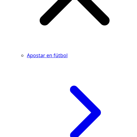
Apostar en fútbol