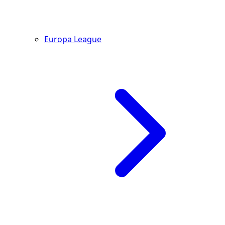
Europa League