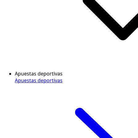
Apuestas deportivas
Apuestas deportivas