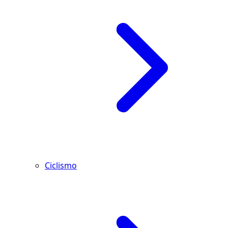
Ciclismo