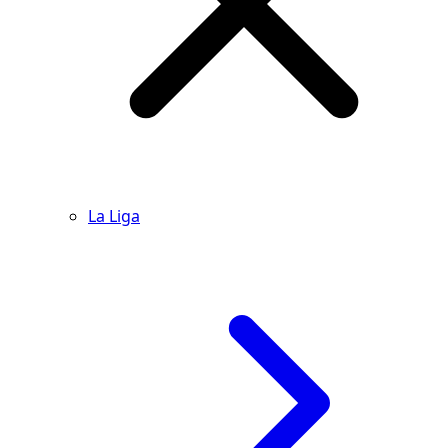
La Liga