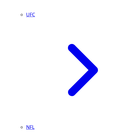
UFC
NFL