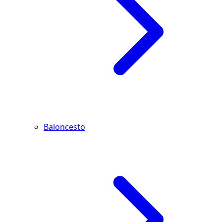
Baloncesto