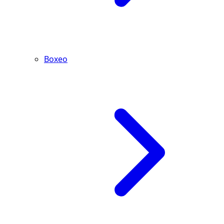
Boxeo