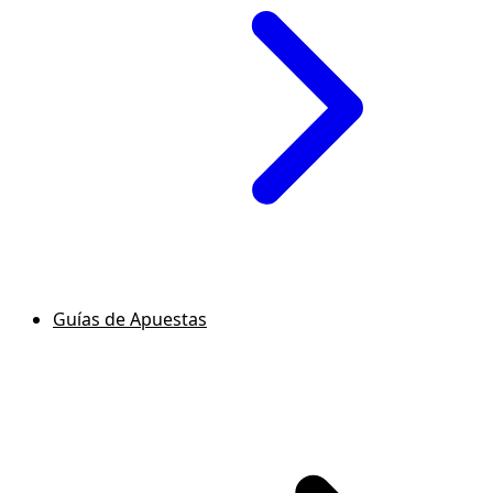
Guías de Apuestas