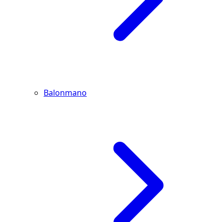
Balonmano