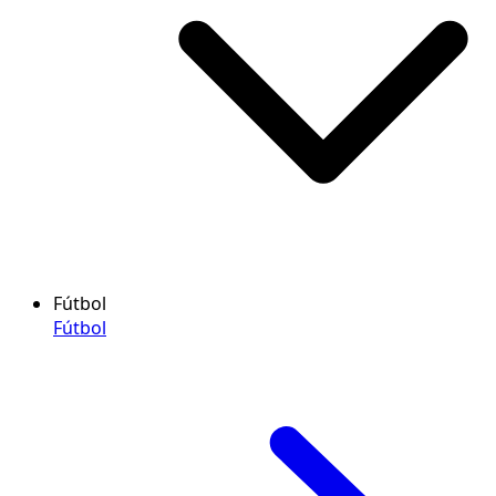
Fútbol
Fútbol