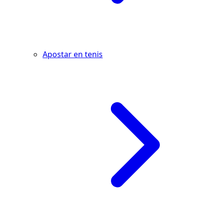
Apostar en tenis