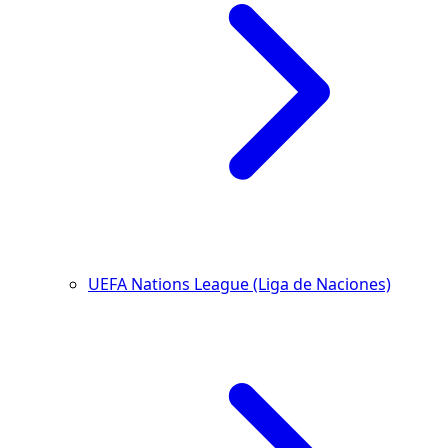
UEFA Nations League (Liga de Naciones)