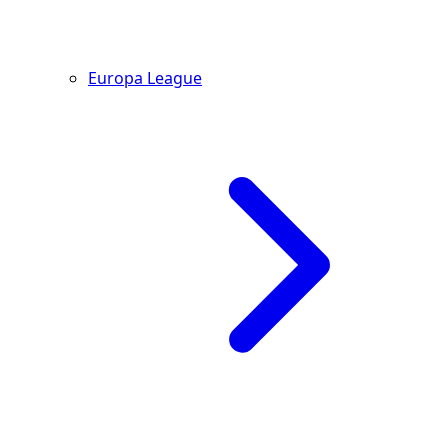
Europa League