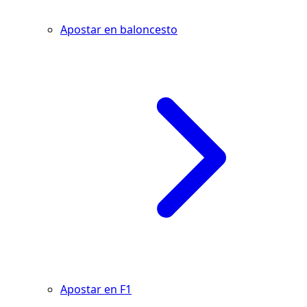
Apostar en baloncesto
Apostar en F1