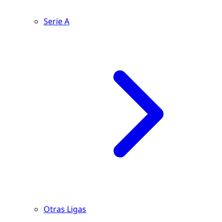
Serie A
Otras Ligas