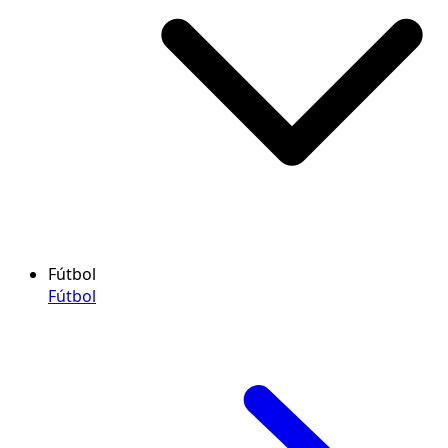
Fútbol
Fútbol