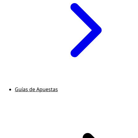
Guías de Apuestas