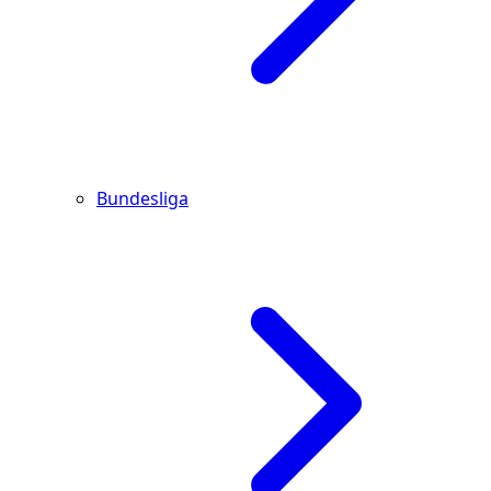
Bundesliga