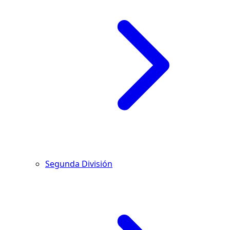
Segunda División