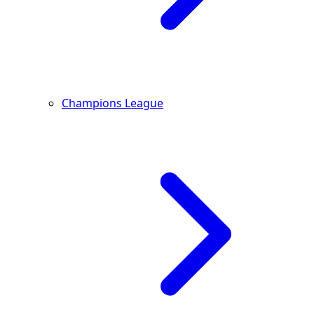
Champions League