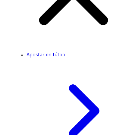
Apostar en fútbol