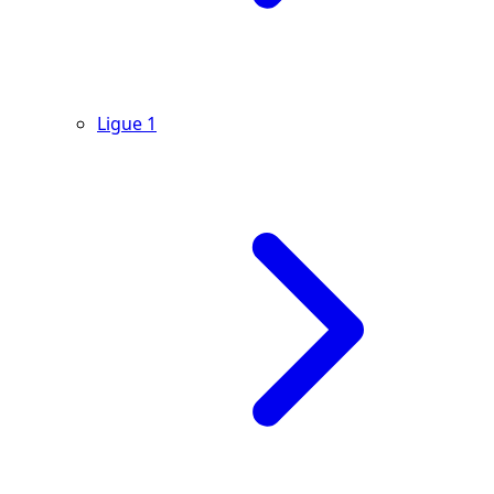
Ligue 1