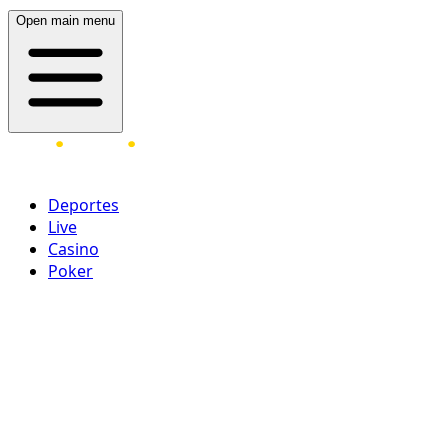
Open main menu
Deportes
Live
Casino
Poker
Acceder
¡Regístrate ahora!