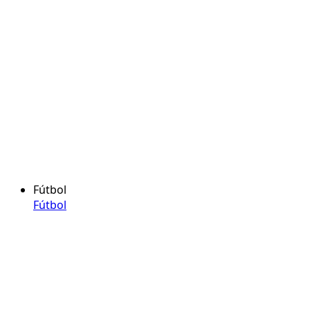
Fútbol
Fútbol