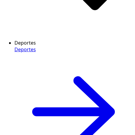
Deportes
Deportes