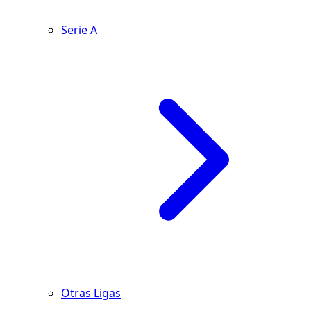
Serie A
Otras Ligas