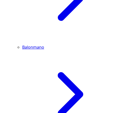
Balonmano