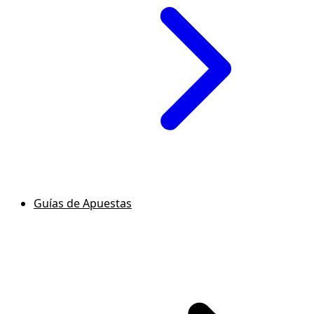
Guías de Apuestas