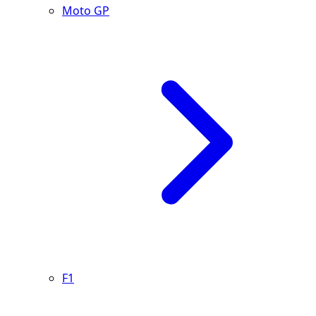
Moto GP
F1