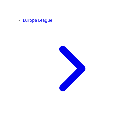
Europa League