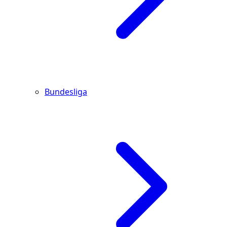
Bundesliga