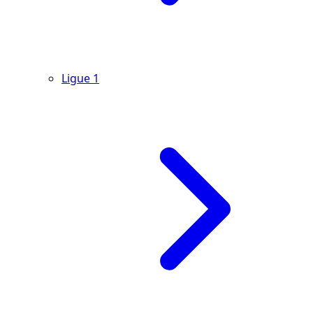
Ligue 1