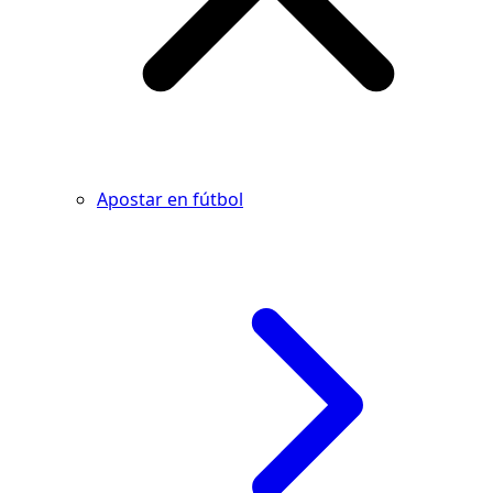
Apostar en fútbol