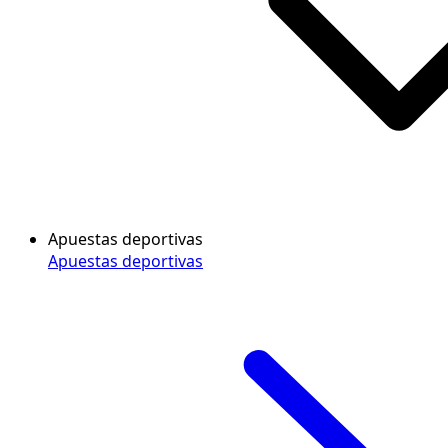
Apuestas deportivas
Apuestas deportivas