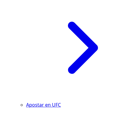
Apostar en UFC