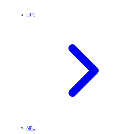
UFC
NFL