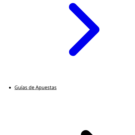
Guías de Apuestas