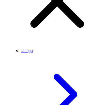
La Liga