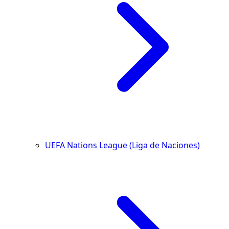
UEFA Nations League (Liga de Naciones)