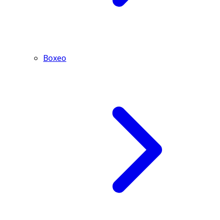
Boxeo