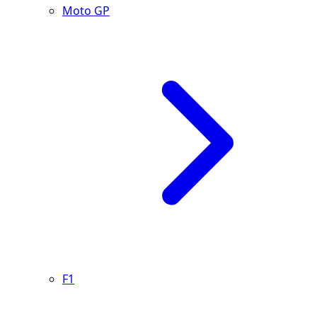
Moto GP
F1