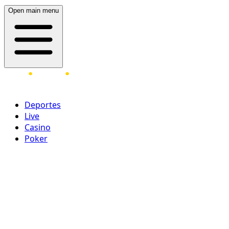
Open main menu
Deportes
Live
Casino
Poker
Acceder
¡Regístrate ahora!