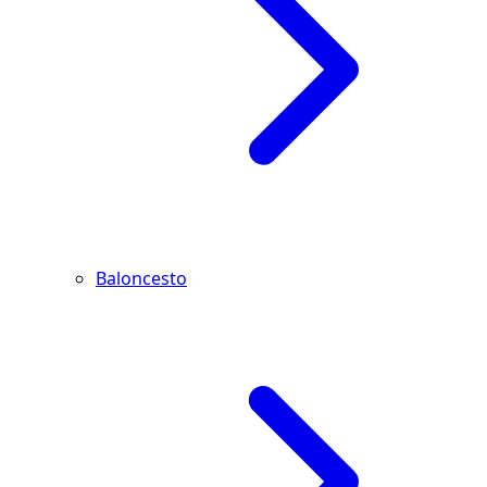
Baloncesto