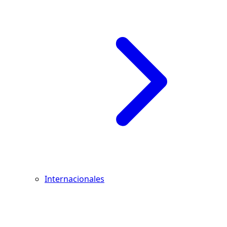
Internacionales