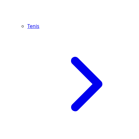
Tenis