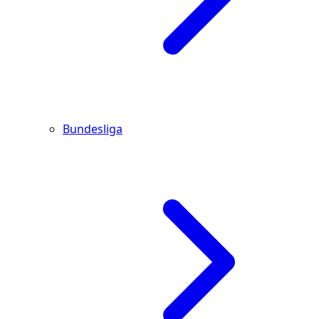
Bundesliga