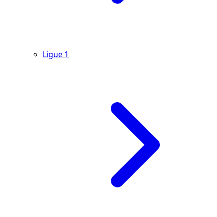
Ligue 1