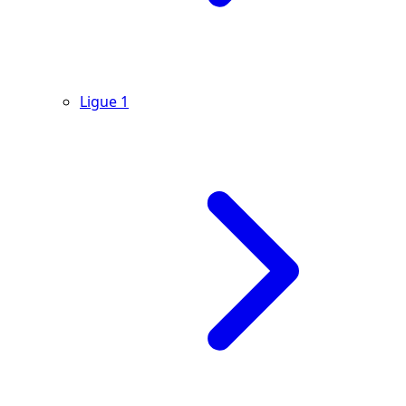
Ligue 1