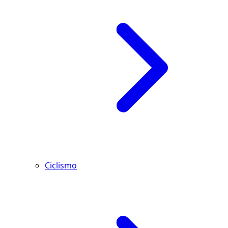
Ciclismo