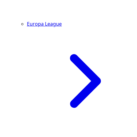
Europa League