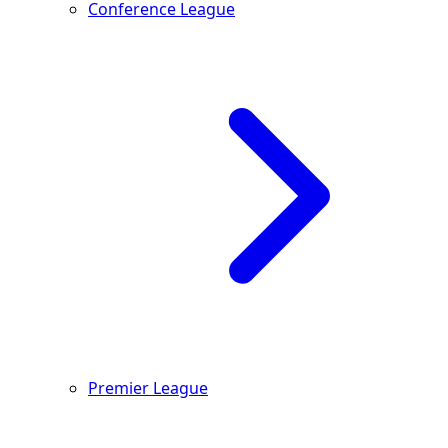
Conference League
Premier League