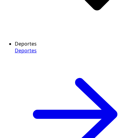
Deportes
Deportes