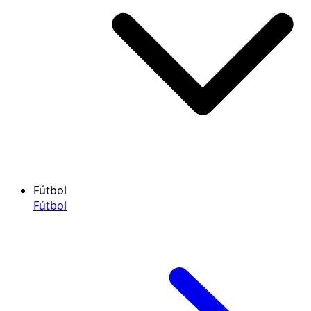
Fútbol
Fútbol