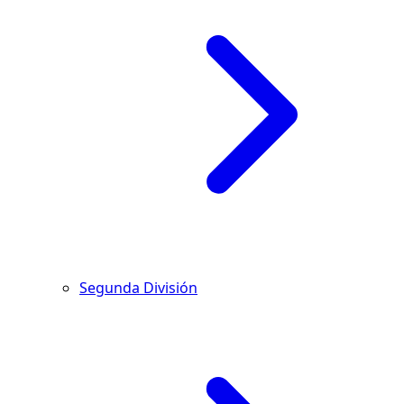
Segunda División