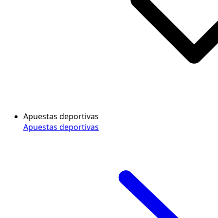
Apuestas deportivas
Apuestas deportivas