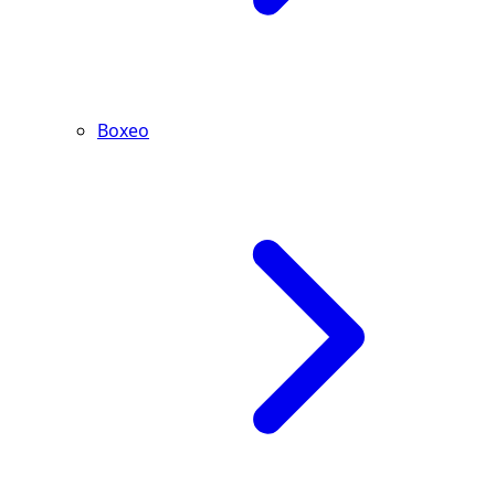
Boxeo