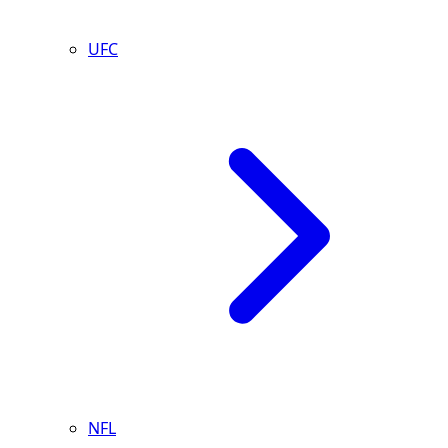
UFC
NFL