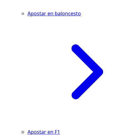
Apostar en baloncesto
Apostar en F1