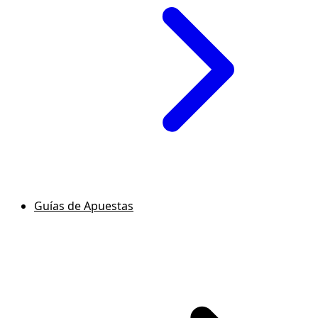
Guías de Apuestas