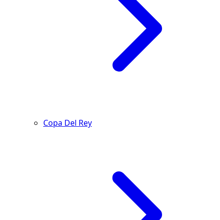
Copa Del Rey