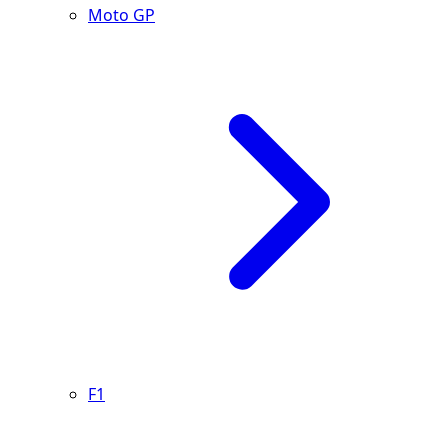
Moto GP
F1