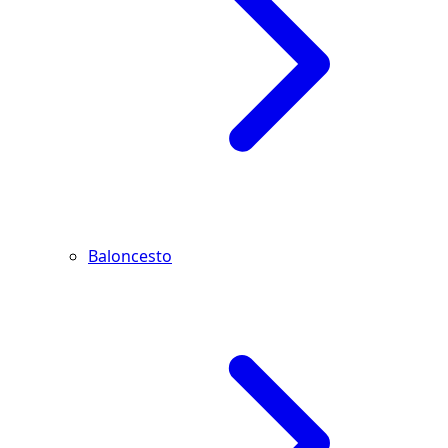
Baloncesto