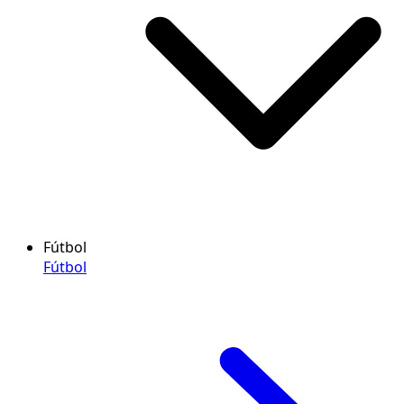
Fútbol
Fútbol