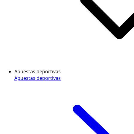
Apuestas deportivas
Apuestas deportivas