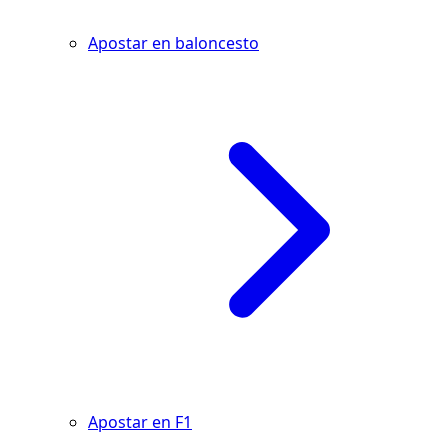
Apostar en baloncesto
Apostar en F1