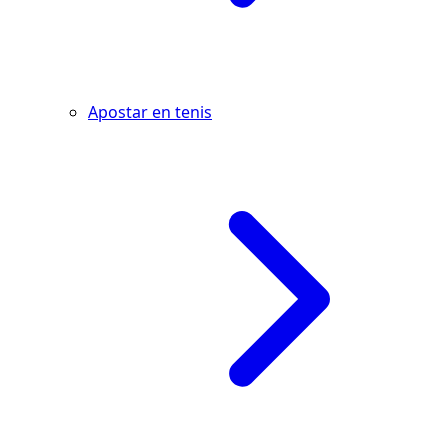
Apostar en tenis