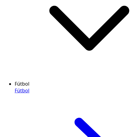
Fútbol
Fútbol