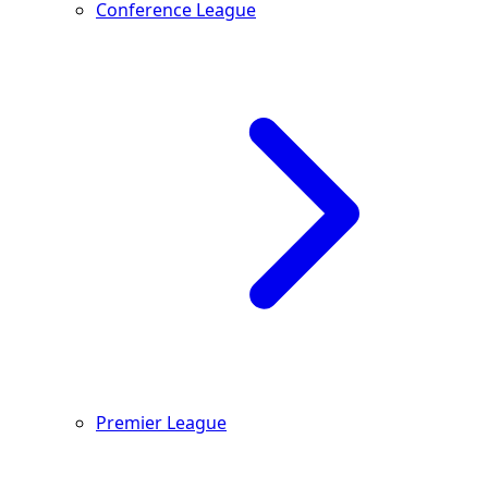
Conference League
Premier League