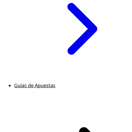
Guías de Apuestas