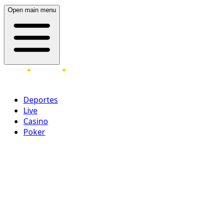
Open main menu
Deportes
Live
Casino
Poker
Acceder
¡Regístrate ahora!