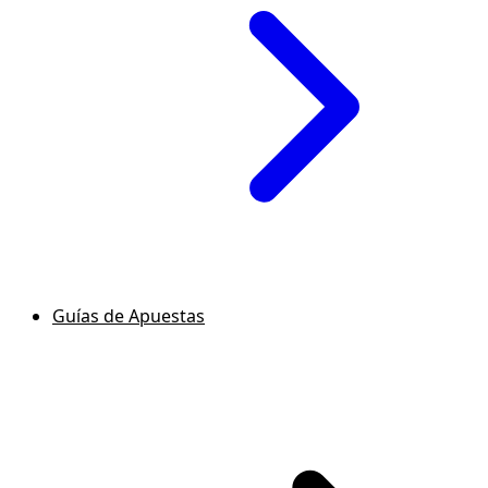
Guías de Apuestas