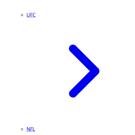
UFC
NFL