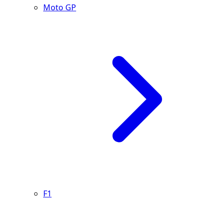
Moto GP
F1