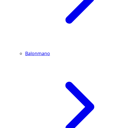
Balonmano