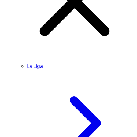
La Liga