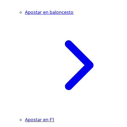
Apostar en baloncesto
Apostar en F1