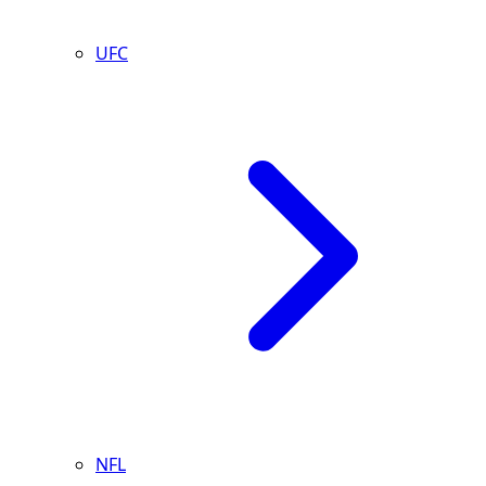
UFC
NFL