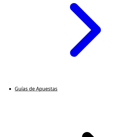
Guías de Apuestas