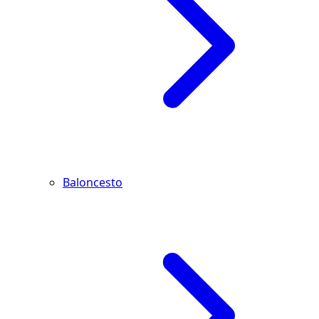
Baloncesto