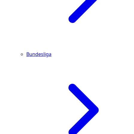
Bundesliga