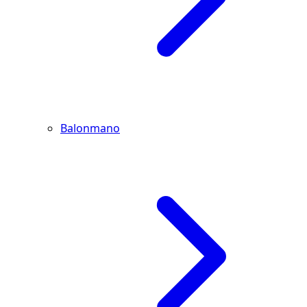
Balonmano