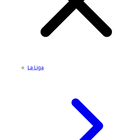
La Liga