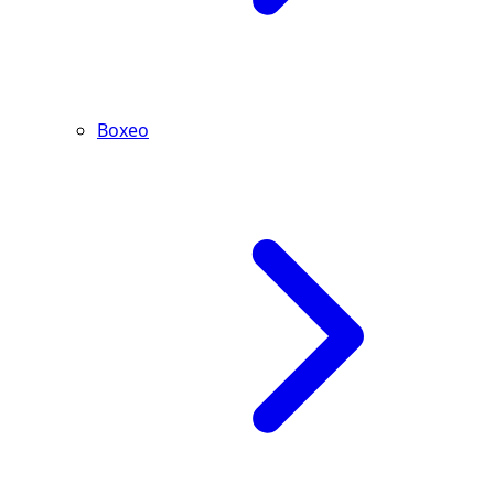
Boxeo