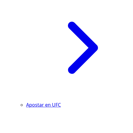
Apostar en UFC