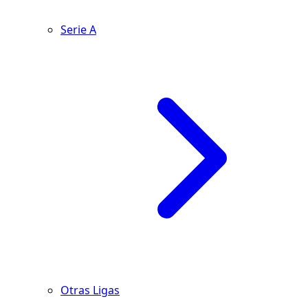
Serie A
Otras Ligas