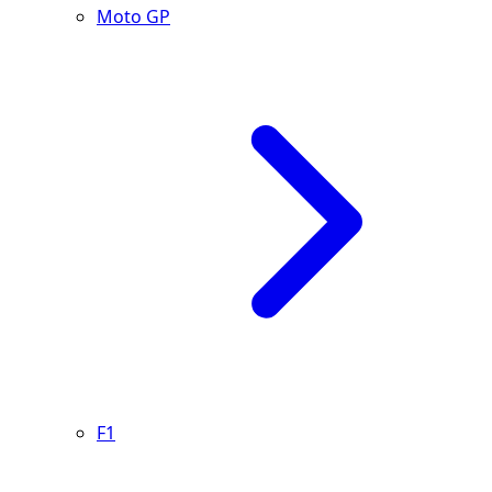
Moto GP
F1