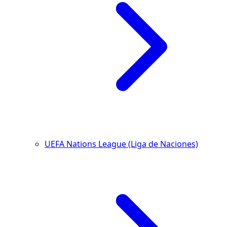
UEFA Nations League (Liga de Naciones)