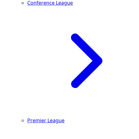
Conference League
Premier League