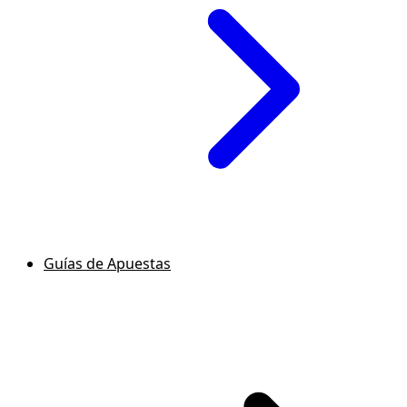
Guías de Apuestas