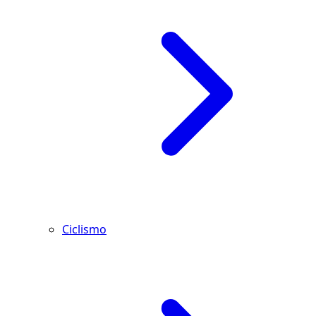
Ciclismo