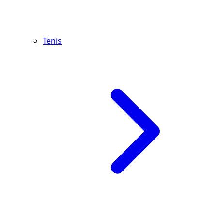
Tenis