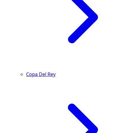
Copa Del Rey