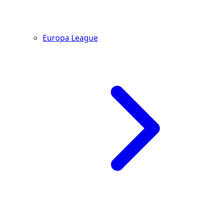
Europa League