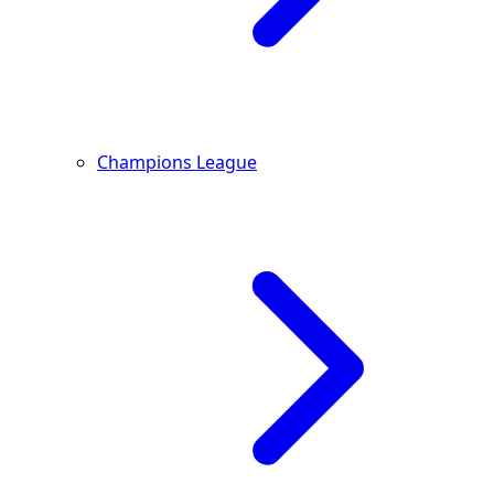
Champions League