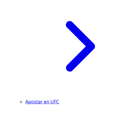
Apostar en UFC