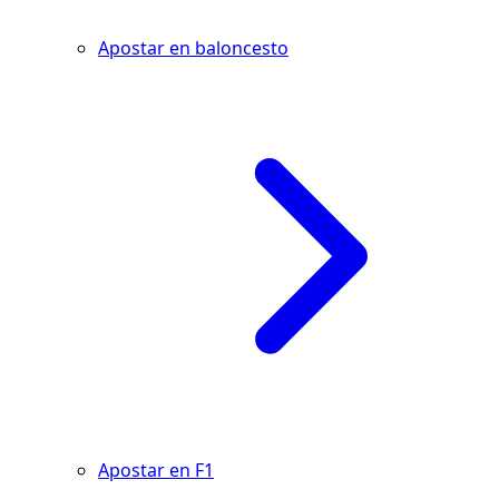
Apostar en baloncesto
Apostar en F1