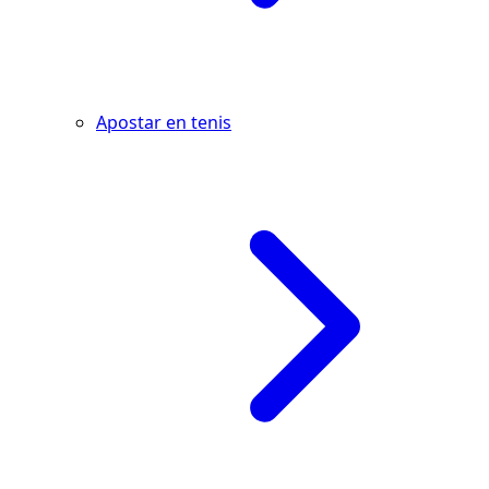
Apostar en tenis