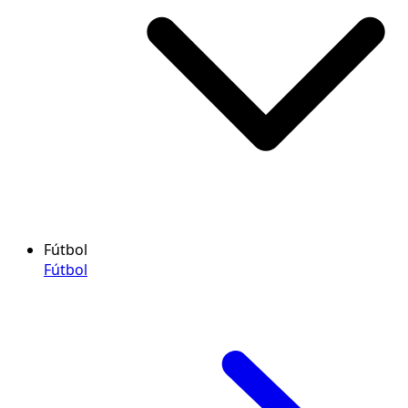
Fútbol
Fútbol