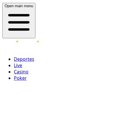
Open main menu
Deportes
Live
Casino
Poker
Acceder
¡Regístrate ahora!