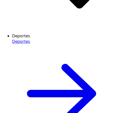
Deportes
Deportes