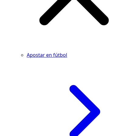
Apostar en fútbol