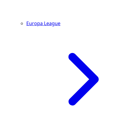
Europa League